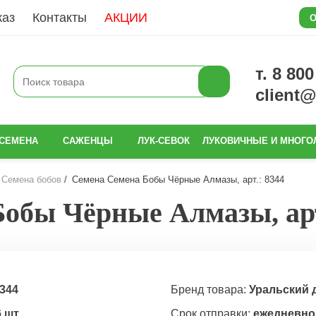
каз
Контакты
АКЦИИ
О
т. 8 80
client
СЕМЕНА
САЖЕНЦЫ
ЛУК-СЕВОК
ЛУКОВИЧНЫЕ И МНОГО
Семена бобов
Семена Семена Бобы Чёрные Алмазы, арт.: 8344
обы Чёрные Алмазы, арт
344
Бренд товара:
Уральский 
6 шт
Срок отправки:
ежедневно