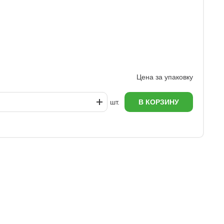
З
6
Цена за упаковку
шт.
В КОРЗИНУ
еж