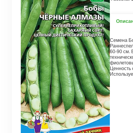
Описа
Семена Б
Раннеспел
60-90 см.
техническ
фиолетов
Ценность 
Используе