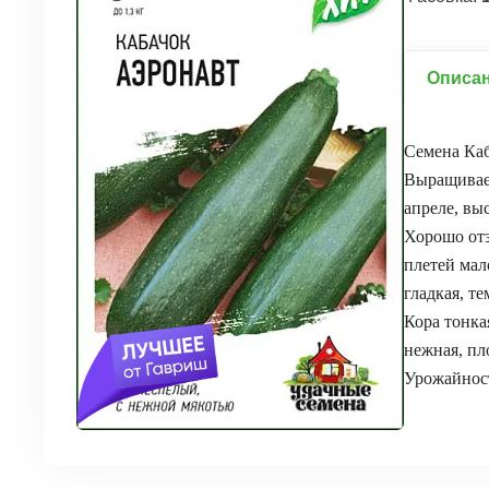
Описа
Семена Каб
Выращивает
апреле, вы
Хорошо отз
плетей мал
гладкая, те
Кора тонкая
нежная, пл
Урожайност