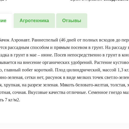
ние
Агротехника
Отзывы
ачок Аэронавт. Раннеспелый (46 дней от полных всходов до перв
ся рассадным способом и прямым посевом в грунт. На рассаду 
садка в грунт в мае – июне. Посев непосредственно в грунт в кон
ывается на внесение органических удобрений. Растение кустово
о, главный побег короткий. Плод цилиндрический, массой 1,3 кг
мно-зеленая, сетки нет, рисунок в виде мелких точек светло-зеле
, хрупкая, на разрезе зеленая. Мякоть беловато-желтая, толстая, 
отная, сочная. Вкусовые качества отличные. Семенное гнездо ма
ь 7 кг/м2.