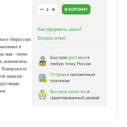
В КОРЗИНУ
Как оформить заказ?
Вопрос-ответ
ого сбора) сорт.
высевают в
це мая – июне.
Быстрая
доставка
в
е, компактное,
любую точку России
. Поверхность
Отправка
наложенным
ной окраски.
платежом
хрустящая,
лое.
Высокое качество
и
гарантированный урожай