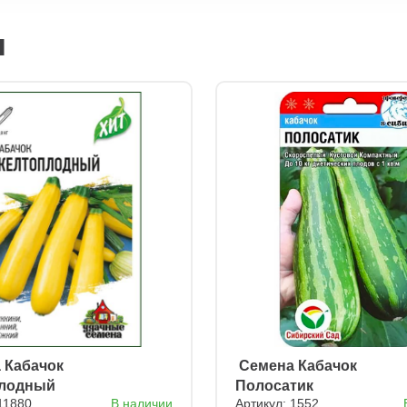
я
а Кабачок
ㅤ Семена Кабачок
лодный
Полосатик
11880
В наличии
Артикул: 1552