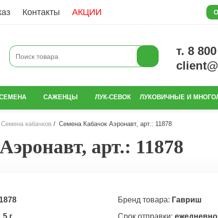
каз
Контакты
АКЦИИ
О
т. 8 80
client
СЕМЕНА
САЖЕНЦЫ
ЛУК-СЕВОК
ЛУКОВИЧНЫЕ И МНОГО
Семена кабачков
Семена Кабачок Аэронавт, арт.: 11878
эронавт, арт.: 11878
1878
Бренд товара:
Гавриш
,5 г
Срок отправки:
ежедневно