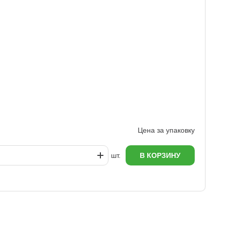
А
6
Цена за упаковку
шт.
В КОРЗИНУ
еж