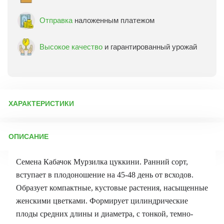
Отправка
наложенным платежом
Высокое качество
и гарантированный урожай
ХАРАКТЕРИСТИКИ
Артикул:
1544
ОПИСАНИЕ
Бренд товара:
Аэлита
Фасовка:
1 г
Семена Кабачок Мурзилка цуккини. Ранний сорт,
Срок отправки:
ежедневно
вступает в плодоношение на 45-48 день от всходов.
Образует компактные, кустовые растения, насыщенные
женскими цветками. Формирует цилиндрические
плоды средних длины и диаметра, с тонкой, темно-