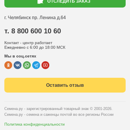
ОТСЛЕДИТЬ ЗАКАЗ
Доставка
Статьи садоводу
Оплата
Оптовым покупателям
г. Челябинск
пр. Ленина д.64
Контакты
Вопрос-ответ
т. 8 800 600 10 60
Отдел по работе с клиентами
Контакт - центр работает
Политика конфиденциальности
Ежедневно с 6:00 до 18:00 МСК
Мы в соц.сетях
Публичная оферта
Оставить отзыв
Семена.ру - зарегистрированный товарный знак
© 2001-2026.
Семена.ру - семена и саженцы почтой во все регионы России
Политика конфиденциальности