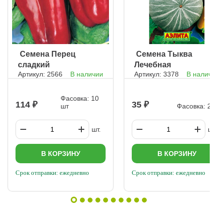
ㅤ Семена Перец
ㅤ Семена Тыква
сладкий
Лечебная
Артикул: 2566
В наличии
Артикул: 3378
В наличи
Юбилейный
крупноплодная
Семко F1
Фасовка: 10
114
35
шт
Фасовка: 2 г
шт.
шт.
В КОРЗИНУ
В КОРЗИНУ
Срок отправки: ежедневно
Срок отправки: ежедневно