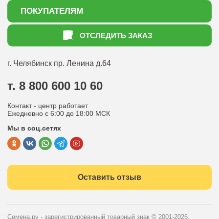
О нас
ПОКУПАТЕЛЯМ
Акции
Как оформить заказ
ОТСЛЕДИТЬ ЗАКАЗ
Доставка
Статьи садоводу
Оплата
Оптовым покупателям
г. Челябинск
пр. Ленина д.64
Контакты
Вопрос-ответ
т. 8 800 600 10 60
Отдел по работе с клиентами
Контакт - центр работает
Политика конфиденциальности
Ежедневно с 6:00 до 18:00 МСК
Мы в соц.сетях
Публичная оферта
Оставить отзыв
Семена.ру - зарегистрированный товарный знак
© 2001-2026.