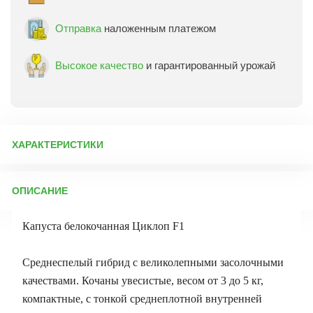
Отправка
наложенным платежом
Высокое качество
и гарантированный урожай
ХАРАКТЕРИСТИКИ
Артикул:
3270
ОПИСАНИЕ
Бренд товара:
Сады России
Фасовка:
16 шт
Капуста белокочанная Циклоп F1
Срок отправки:
ежедневно
Среднеспелый гибрид с великолепными засолочными
качествами. Кочаны увесистые, весом от 3 до 5 кг,
компактные, с тонкой среднеплотной внутренней