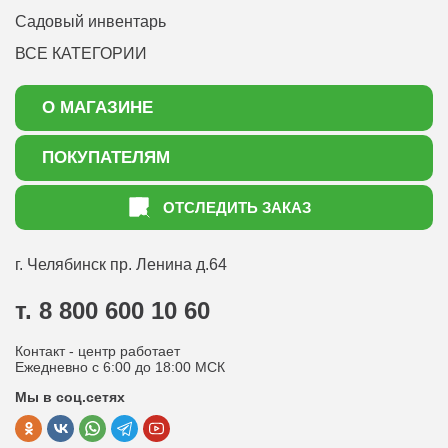
Садовый инвентарь
ВСЕ КАТЕГОРИИ
О МАГАЗИНЕ
О нас
ПОКУПАТЕЛЯМ
Акции
Как оформить заказ
ОТСЛЕДИТЬ ЗАКАЗ
Доставка
Статьи садоводу
Оплата
Оптовым покупателям
г. Челябинск
пр. Ленина д.64
Контакты
Вопрос-ответ
т. 8 800 600 10 60
Отдел по работе с клиентами
Контакт - центр работает
Политика конфиденциальности
Ежедневно с 6:00 до 18:00 МСК
Мы в соц.сетях
Публичная оферта