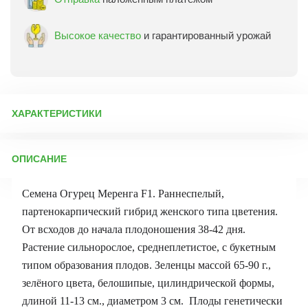
Высокое качество
и гарантированный урожай
ХАРАКТЕРИСТИКИ
Артикул:
73506
ОПИСАНИЕ
Бренд товара:
Партнер
Фасовка:
5 шт
Семена Огурец Меренга F1. Раннеспелый,
Срок отправки:
ежедневно
партенокарпический гибрид женского типа цветения.
От всходов до начала плодоношения 38-42 дня.
Растение сильнорослое, среднеплетистое, с букетным
типом образования плодов. Зеленцы массой 65-90 г.,
зелёного цвета, белошипые, цилиндрической формы,
длиной 11-13 см., диаметром 3 см. Плоды генетически