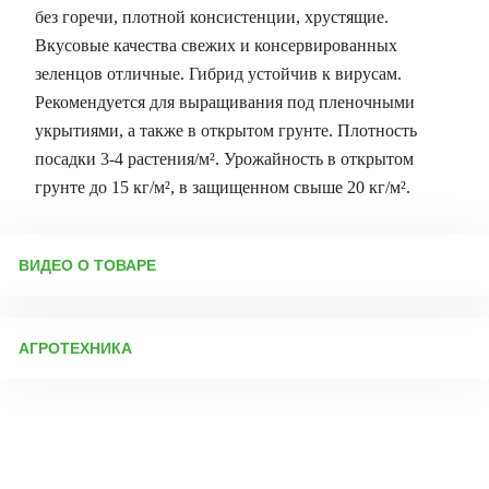
без горечи, плотной консистенции, хрустящие.
Вкусовые качества свежих и консервированных
зеленцов отличные. Гибрид устойчив к вирусам.
Рекомендуется для выращивания под пленочными
укрытиями, а также в открытом грунте. Плотность
посадки 3-4 растения/м². Урожайность в открытом
грунте до 15 кг/м², в защищенном свыше 20 кг/м².
ВИДЕО О ТОВАРЕ
АГРОТЕХНИКА
Выращивание рассады огурцов: подготовка, посев и уход
Подготовка тары и грунта Перед посевом важно
продезинфицировать рассадные ёмкости (ящики, стаканы).
Новую тару достаточно промыть, а использованную
рекомендуется замочить на сутки в растворе «Деохлора» (1
таблетка на 5 л воды), затем тщательно ополоснуть.