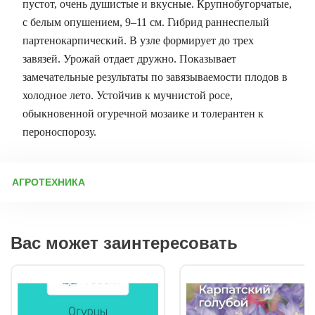
пустот, очень душистые и вкусные. Крупнобугорчатые,
с белым опушением, 9–11 см. Гибрид раннеспелый
партенокарпический. В узле формирует до трех
завязей. Урожай отдает дружно. Показывает
замечательные результаты по завязываемости плодов в
холодное лето. Устойчив к мучнистой росе,
обыкновенной огуречной мозаике и толерантен к
пероноспорозу.
АГРОТЕХНИКА
Выращивание рассады огурцов: подготовка, посев и уход
Подготовка тары и грунта Перед посевом важно
продезинфицировать рассадные ёмкости (ящики, стаканы).
Вас может заинтересовать
Новую тару достаточно промыть, а использованную
рекомендуется замочить на сутки в растворе «Деохлора» (1
таблетка на 5 л воды), затем тщательно ополоснуть.
Работайте в перчатках или чаще мойте руки, чтобы избежать
заражения семян. Почвосмесь для рассады Лучше
приготовить грунт самостоятельно – это улучшит рост огурцов.
Варианты составов: Перегной + низинный торф (1:1).