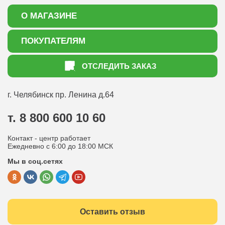
О МАГАЗИНЕ
О нас
ПОКУПАТЕЛЯМ
Акции
Как оформить заказ
ОТСЛЕДИТЬ ЗАКАЗ
Доставка
Статьи садоводу
Оплата
Оптовым покупателям
г. Челябинск
пр. Ленина д.64
Контакты
Вопрос-ответ
т. 8 800 600 10 60
Отдел по работе с клиентами
Контакт - центр работает
Политика конфиденциальности
Ежедневно с 6:00 до 18:00 МСК
Мы в соц.сетях
Публичная оферта
Оставить отзыв