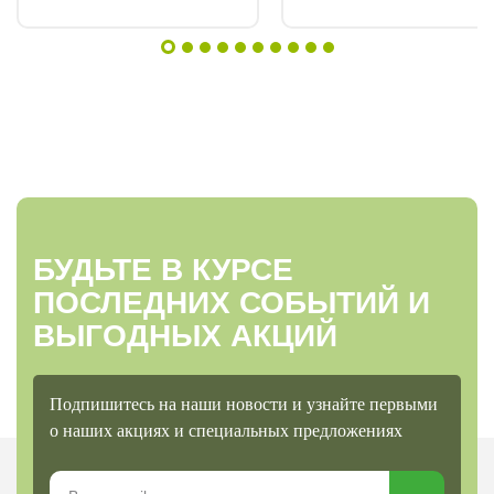
«Борофоски» (или «Калимага», сульфата калия). Дальнейший
уход: Корневые и внекорневые подкормки каждые 10–14 дней.
Кальциевая селитра – раз в 10 дней по листу. Калийные
удобрения – раз в 3–5 дней. Используйте настой золы (100
г/10 л), биогумус, комплексные смеси. Следуя этим
рекомендациям, вы получите крепкую рассаду и обильный
урожай огурцов!
БУДЬТЕ В КУРСЕ
ПОСЛЕДНИХ СОБЫТИЙ И
ВЫГОДНЫХ АКЦИЙ
Подпишитесь на наши новости и узнайте первыми
о наших акциях и специальных предложениях