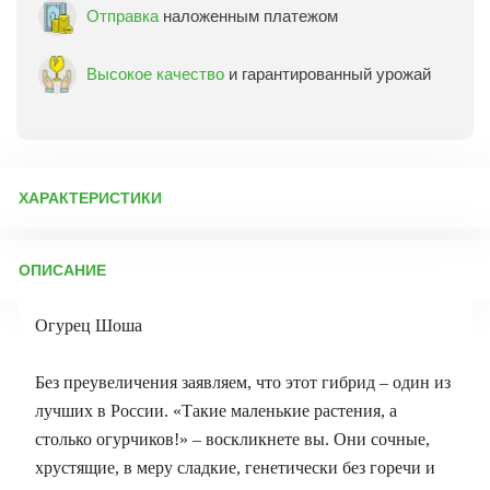
Отправка
наложенным платежом
Высокое качество
и гарантированный урожай
ХАРАКТЕРИСТИКИ
Артикул:
25518
ОПИСАНИЕ
Бренд товара:
Сады России
Фасовка:
5 шт
Огурец Шоша
Срок отправки:
ежедневно
Без преувеличения заявляем, что этот гибрид – один из
лучших в России. «Такие маленькие растения, а
столько огурчиков!» – воскликнете вы. Они сочные,
хрустящие, в меру сладкие, генетически без горечи и