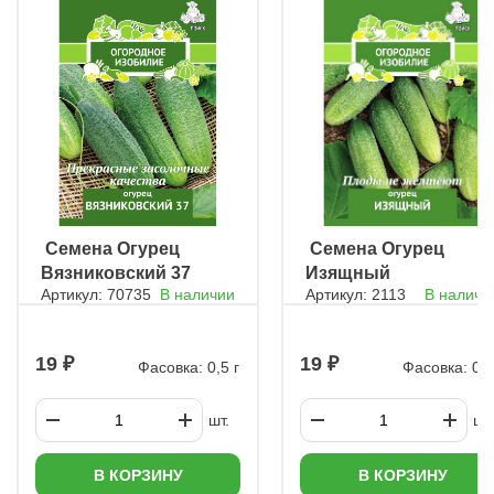
приготовить грунт самостоятельно – это улучшит рост огурцов.
Варианты составов: Перегной + низинный торф (1:1).
Дерновая земля (30%) + перегной (30%) + торф (30%) +
перепревшие опилки (10%). Торф (30%) + перегной (50%) +
опилки (20%). На 10 л смеси добавьте 1 ст. л. «Фертики Весна-
Лето» и 2 ст. л. раскислителя, тщательно перемешав. Сроки
посева Семена начинают прогревать за 30 дней до посева
при +30…35°C. Рассаду выращивают 25–30 дней, поэтому
рассчитывайте дату посева, исходя из планируемой высадки в
грунт. Например, если пересадка намечена на 1 мая, сейте 1
апреля. Посев и выращивание рассады Избегайте посева в
общие ящики – пикировка травмирует корни. Используйте
индивидуальные стаканы: Заполните их увлажнённой
почвосмесью с раствором удобрения («Идеал», «Агрикола»).
ㅤ Семена Огурец
ㅤ Семена Огурец
Разложите прогретые семена на поверхность, присыпьте
Вязниковский 37
Изящный
слоем 1–1,5 см грунта. Опрыскайте теплой водой (не
поливайте, чтобы не заглубить семена). Накройте плёнкой.
Артикул: 70735
В наличии
Артикул: 2113
В наличи
Условия для рассады: Температура: До всходов: +26…28°C.
После всходов: +20…22°C (если сеянцы вытягиваются,
снизьте до +16°C). Освещение: первые 3 дня – круглосуточная
19
19
подсветка для предотвращения вытягивания. Подкормки: 1-я:
Фасовка: 0,5 г
Фасовка: 0,5
кальциевая селитра (1 ст. л. на 10 л воды). 2-я: комплексное
удобрение («Фертика Люкс», «Агрикола»). 3-я (при слабом
росте): навозная жижа (1:20) или сульфат аммония.
шт.
шт.
Обработки: каждые 15 дней опрыскивайте «Эпином», через 3–
4 дня – «Цирконом» для снижения стресса при пересадке.
Подготовка к высадке в грунт За 3–4 дня до пересадки
В КОРЗИНУ
В КОРЗИНУ
пролейте рассаду системным инсектицидом («Актара»,