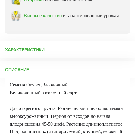
Высокое качество
и гарантированный урожай
ХАРАКТЕРИСТИКИ
Артикул:
2098
ОПИСАНИЕ
Бренд товара:
Поиск
Фасовка:
0,5 г
Семена Огурец Засолочный.
Срок отправки:
ежедневно
Великолепный засолочный сорт.
Для открытого грунта. Раннеспелый пчёлоопыляемый
высокоурожайный. Период от всходов до начала
плодоношения 45-50 дней. Растение длинноплетистое.
Плод удлиненно-цилиндрический, крупнобугорчатый