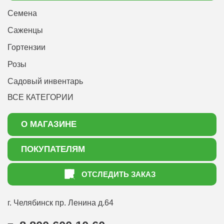
Семена
Саженцы
Гортензии
Розы
Садовый инвентарь
ВСЕ КАТЕГОРИИ
О МАГАЗИНЕ
О нас
ПОКУПАТЕЛЯМ
Акции
Как оформить заказ
ОТСЛЕДИТЬ ЗАКАЗ
Доставка
Статьи садоводу
Оплата
Оптовым покупателям
г. Челябинск
пр. Ленина д.64
Контакты
Вопрос-ответ