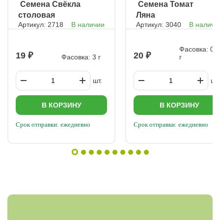
ㅤ Семена Свёкла
ㅤ Семена Томат
столовая
Ляна
Артикул: 2718
В наличии
Артикул: 3040
В наличи
Багряный
цилиндр
Фасовка: 0,
19
20
Фасовка: 3 г
г
шт.
шт.
В КОРЗИНУ
В КОРЗИНУ
Срок отправки: ежедневно
Срок отправки: ежедневно