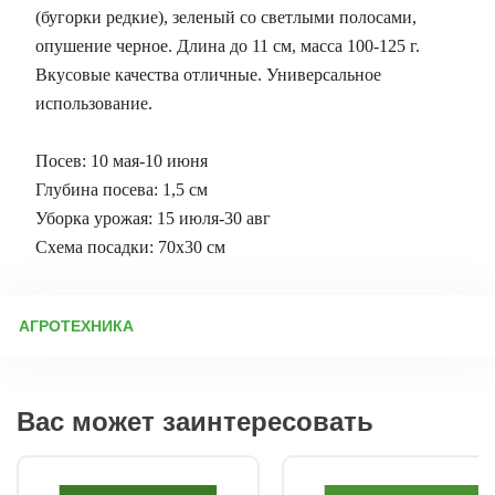
(бугорки редкие), зеленый со светлыми полосами,
опушение черное. Длина до 11 см, масса 100-125 г.
Вкусовые качества отличные. Универсальное
использование.
Посев: 10 мая-10 июня
Глубина посева: 1,5 см
Уборка урожая: 15 июля-30 авг
Схема посадки: 70х30 см
АГРОТЕХНИКА
Выращивание рассады огурцов: подготовка, посев и уход
Подготовка тары и грунта Перед посевом важно
продезинфицировать рассадные ёмкости (ящики, стаканы).
Вас может заинтересовать
Новую тару достаточно промыть, а использованную
рекомендуется замочить на сутки в растворе «Деохлора» (1
таблетка на 5 л воды), затем тщательно ополоснуть.
Работайте в перчатках или чаще мойте руки, чтобы избежать
заражения семян. Почвосмесь для рассады Лучше