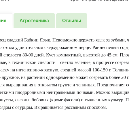
ние
Агротехника
Отзывы
ец сладкий Бабкин Язык. Невозможно держать язык за зубами, 
 об этом удивительном сверхурожайном перце. Раннеспелый сорт,
й спелости 80-90 дней. Куст компактный, высотой до 45 см. Пл
ые, в технической спелости – светло-зеленые, в процессе созре
аску на интенсивно-красную, средней массой 100-150 г. Толщина
 дружное, на растении одновременно может созревать более 20 
ля выращивания в открытом грунте и теплицах. Предпочитает 
 легкими плодородными нейтральными почвами. Можно выращив
апусты, свеклы, бобовых (кроме фасоли) и тыквенных культур. П
рядом с огурцом. Выращивается рассадным способом.