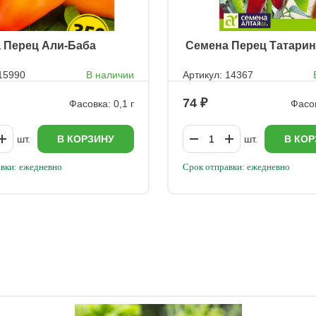
а Перец Али-Баба
ㅤ Семена Перец Татарин
 15990
В наличии
Артикул: 14367
74
Фасовка: 0,1 г
Фасов
шт.
В КОРЗИНУ
шт.
В КОР
вки: ежедневно
Срок отправки: ежедневно