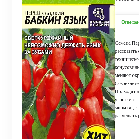
Описа
Семена Пер
рассказать
техническо
конусовидн
меняют окр
Созревание
Подходит д
участки с
моркови, к
размещать 