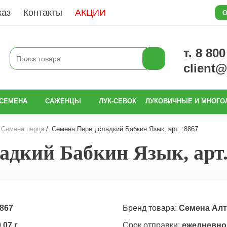
каз
Контакты
АКЦИИ
О
т. 8 80
client
СЕМЕНА
САЖЕНЦЫ
ЛУК-СЕВОК
ЛУКОВИЧНЫЕ И МНОГО
Семена перца
Семена Перец сладкий Бабкин Язык, арт.: 8867
адкий Бабкин Язык, арт.
867
Бренд товара:
Семена Алт
,07 г
Срок отправки:
ежедневно