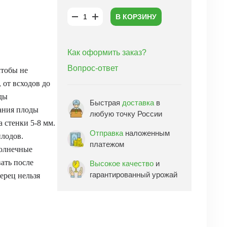
В КОРЗИНУ
Как оформить заказ?
Вопрос-ответ
чтобы не
 от всходов до
оды
Быстрая
доставка
в
вания плоды
любую точку России
 стенки 5-8 мм.
Отправка
наложенным
плодов.
платежом
солнечные
ать после
Высокое качество
и
гарантированный урожай
ерец нельзя