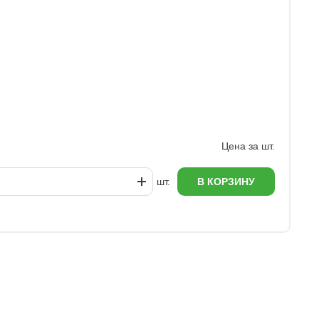
З
6
Цена за шт.
шт.
В КОРЗИНУ
еж