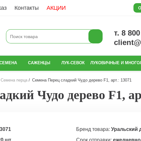
каз
Контакты
АКЦИИ
О
т. 8 80
client
СЕМЕНА
САЖЕНЦЫ
ЛУК-СЕВОК
ЛУКОВИЧНЫЕ И МНОГО
Семена перца
Семена Перец сладкий Чудо дерево F1, арт.: 13071
дкий Чудо дерево F1, арт
3071
Бренд товара:
Уральский 
20 шт
Срок отправки:
ежедневно