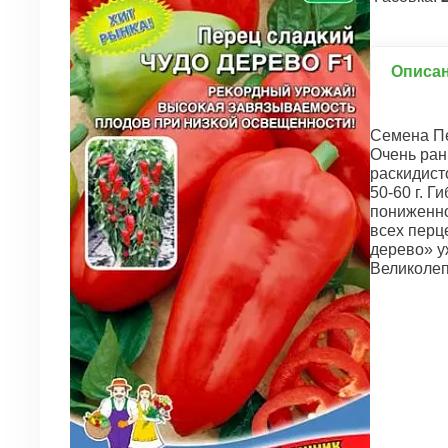
Описа
Семена Пе
Очень ран
раскидист
50-60 г. 
пониженно
всех перц
дерево» у
Великолеп