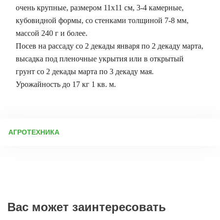
очень крупные, размером 11х11 см, 3-4 камерные,
кубовидной формы, со стенками толщиной 7-8 мм,
массой 240 г и более.
Посев на рассаду со 2 декады января по 2 декаду марта,
высадка под пленочные укрытия или в открытый
грунт со 2 декады марта по 3 декаду мая.
Урожайность до 17 кг 1 кв. м.
АГРОТЕХНИКА
Выращивание перца: от подготовки семян до сбора урожая
Подготовка к посеву Перед посевом важно
продезинфицировать тару (ящики, стаканы для рассады).
Новые емкости нужно промыть, а использованные — замочить
на сутки в растворе «Деохлора» (1 таблетка на 5 л воды),
затем тщательно ополоснуть. Работать лучше в перчатках или
часто мыть руки, чтобы избежать заражения семян. Грунт для
Вас может заинтересовать
рассады Оптимальный состав почвосмеси: 35% торфа, 30%
пропаренной огородной земли (не из-под томатов), 20%