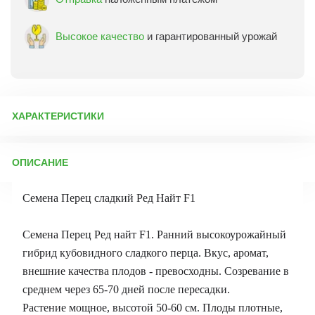
Высокое качество
и гарантированный урожай
ХАРАКТЕРИСТИКИ
Артикул:
13457
ОПИСАНИЕ
Бренд товара:
Акварель
Фасовка:
5 шт
Семена Перец сладкий Ред Найт F1
Срок отправки:
ежедневно
Семена Перец Ред найт F1. Ранний высокоурожайный
гибрид кубовидного сладкого перца. Вкус, аромат,
внешние качества плодов - превосходны. Созревание в
среднем через 65-70 дней после пересадки.
Растение мощное, высотой 50-60 см. Плоды плотные,