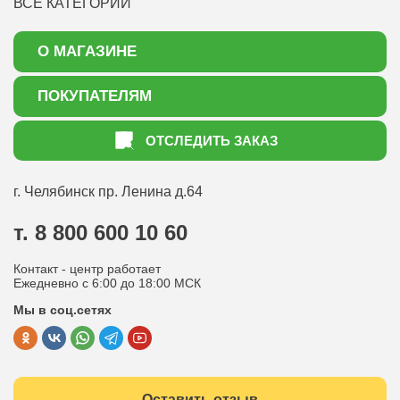
ВСЕ КАТЕГОРИИ
О МАГАЗИНЕ
О нас
ПОКУПАТЕЛЯМ
Акции
Как оформить заказ
ОТСЛЕДИТЬ ЗАКАЗ
Доставка
Статьи садоводу
Оплата
Оптовым покупателям
г. Челябинск
пр. Ленина д.64
Контакты
Вопрос-ответ
т. 8 800 600 10 60
Отдел по работе с клиентами
Контакт - центр работает
Политика конфиденциальности
Ежедневно с 6:00 до 18:00 МСК
Мы в соц.сетях
Публичная оферта
Оставить отзыв