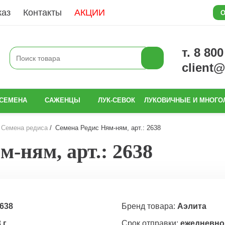
каз
Контакты
АКЦИИ
О
т. 8 80
client
СЕМЕНА
САЖЕНЦЫ
ЛУК-СЕВОК
ЛУКОВИЧНЫЕ И МНОГО
Семена редиса
Семена Редис Ням-ням, арт.: 2638
-ням, арт.: 2638
638
Бренд товара:
Аэлита
 г
Срок отправки:
ежедневно