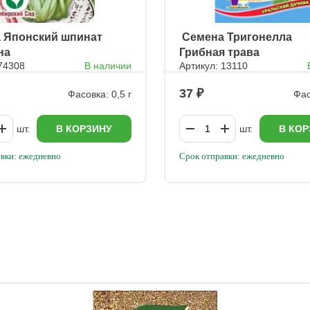
а Японский шпинат
ㅤ Семена Тригонелла
на
Грибная трава
 74308
В наличии
Артикул: 13110
37
Фасовка: 0,5 г
Фас
шт.
В КОРЗИНУ
шт.
В КОР
вки: ежедневно
Срок отправки: ежедневно