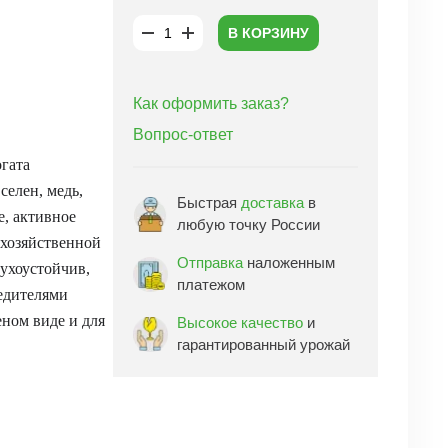
В КОРЗИНУ
Как оформить заказ?
Вопрос-ответ
гата
селен, медь,
Быстрая
доставка
в
е, активное
любую точку России
 хозяйственной
Отправка
наложенным
сухоустойчив,
платежом
редителями
ном виде и для
Высокое качество
и
гарантированный урожай