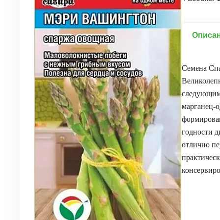
Описа
Семена Сп
Великолеп
следующими
марганец-о
формирован
годности д
отлично пе
практическ
консервиро