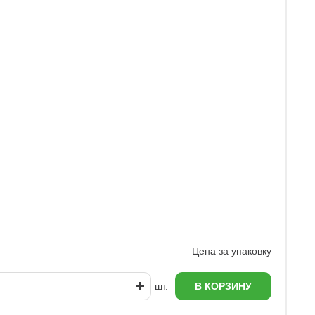
У
1
Цена за упаковку
шт.
В КОРЗИНУ
еж