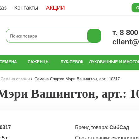
каз
Контакты
АКЦИИ
О
т. 8 80
client
СЕМЕНА
САЖЕНЦЫ
ЛУК-СЕВОК
ЛУКОВИЧНЫЕ И МНОГО
Семена спаржи
Семена Спаржа Мэри Вашингтон, арт.: 10317
эри Вашингтон, арт.: 1
0317
Бренд товара:
СибСад
,5 г
Срок отправки:
ежедневно