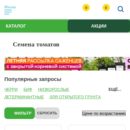
Меню
0
0
КАТАЛОГ
АКЦИИ
Семена томатов
Популярные запросы
ЧЕРРИ
БИФ
НИЗКОРОСЛЫЕ
ЕЩЁ...
ДЕТЕРМИНАНТНЫЕ
ДЛЯ ОТКРЫТОГО ГРУНТА
ДЛЯ ТЕПЛИЦ
ФИОЛЕТОВЫЕ
ЖЕЛТЫЕ
РОЗОВЫЕ
БИОТЕХНИКА
ФИЛЬТР
СБРОСИТЬ
УРАЛЬСКИЙ ДАЧНИК
СИБИРСКИЙ САД
СЕМЕНА АЛТАЯ
СЕДЕК
ПОИСК
ПАРТНЕР