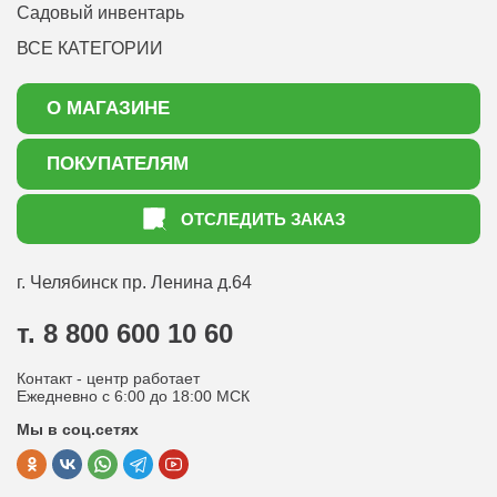
Садовый инвентарь
ВСЕ КАТЕГОРИИ
О МАГАЗИНЕ
О нас
ПОКУПАТЕЛЯМ
Акции
Как оформить заказ
ОТСЛЕДИТЬ ЗАКАЗ
Доставка
Статьи садоводу
Оплата
Оптовым покупателям
г. Челябинск
пр. Ленина д.64
Контакты
Вопрос-ответ
т. 8 800 600 10 60
Отдел по работе с клиентами
Контакт - центр работает
Политика конфиденциальности
Ежедневно с 6:00 до 18:00 МСК
Мы в соц.сетях
Публичная оферта