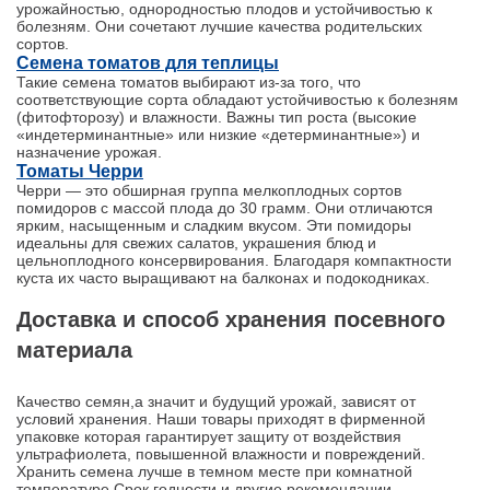
урожайностью, однородностью плодов и устойчивостью к
болезням. Они сочетают лучшие качества родительских
сортов.
Семена томатов для теплицы
Такие семена томатов выбирают из-за того, что
соответствующие сорта обладают устойчивостью к болезням
(фитофторозу) и влажности. Важны тип роста (высокие
«индетерминантные» или низкие «детерминантные») и
назначение урожая.
Томаты Черри
Черри — это обширная группа мелкоплодных сортов
помидоров с массой плода до 30 грамм. Они отличаются
ярким, насыщенным и сладким вкусом. Эти помидоры
идеальны для свежих салатов, украшения блюд и
цельноплодного консервирования. Благодаря компактности
куста их часто выращивают на балконах и подокодниках.
Доставка и способ хранения посевного
материала
Качество семян,а значит и будущий урожай, зависят от
условий хранения. Наши товары приходят в фирменной
упаковке которая гарантирует защиту от воздействия
ультрафиолета, повышенной влажности и повреждений.
Хранить семена лучше в темном месте при комнатной
температуре.Срок годности и другие рекомендации