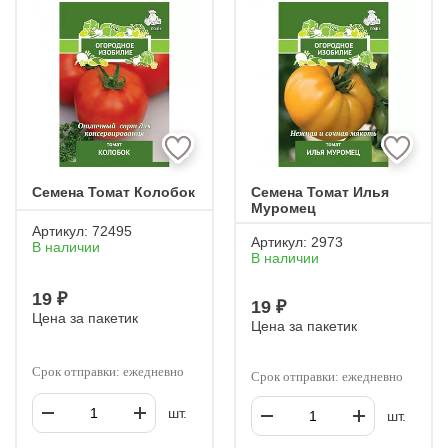
ГАВРИШ
АЭЛИТА
МЯЗИНА
САДЫ РОССИИ
ДЛЯ ВЫРАЩИВАНИЯ НА ПОДОКОННИКЕ
ГИБРИД F1 (Ф1)
НЕПАСЫНКУЮЩИЕСЯ
МАЛИНОВЫЕ
ЗЕЛЕНЫЕ
КИСТЕВЫЕ
РАННЕСПЕЛЫЕ
ПЕРЦЕВИДНЫЕ
Семена Томат Колобок
Семена Томат Илья
Муромец
Артикул:
72495
Артикул:
2973
В наличии
В наличии
19 ₽
19 ₽
Цена за пакетик
Цена за пакетик
Срок отправки: ежедневно
Срок отправки: ежедневно
шт.
шт.