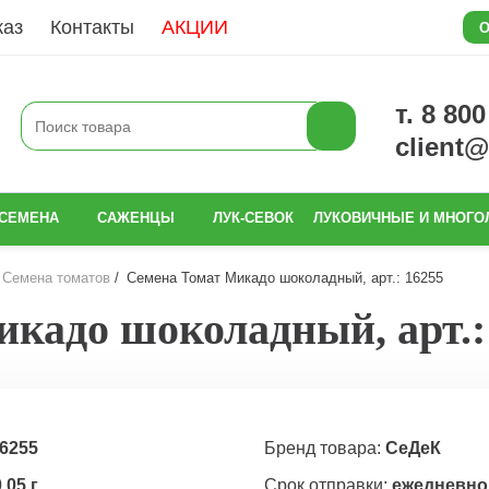
каз
Контакты
АКЦИИ
О
т. 8 80
client
СЕМЕНА
САЖЕНЦЫ
ЛУК-СЕВОК
ЛУКОВИЧНЫЕ И МНОГО
Семена томатов
Семена Томат Микадо шоколадный, арт.: 16255
кадо шоколадный, арт.:
6255
Бренд товара:
СеДеК
,05 г
Срок отправки:
ежедневно