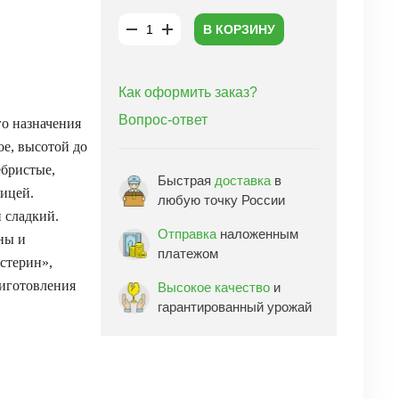
В КОРЗИНУ
Как оформить заказ?
Вопрос-ответ
го назначения
ое, высотой до
ебристые,
Быстрая
доставка
в
жицей.
любую точку России
 сладкий.
Отправка
наложенным
ны и
платежом
стерин»,
риготовления
Высокое качество
и
гарантированный урожай