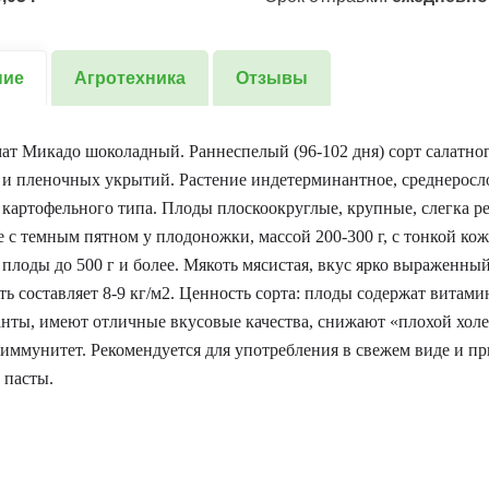
ние
Агротехника
Отзывы
ат Микадо шоколадный. Раннеспелый (96-102 дня) сорт салатно
 и пленочных укрытий. Растение индетерминантное, среднеросл
т картофельного типа. Плоды плоскоокруглые, крупные, слегка р
 с темным пятном у плодоножки, массой 200-300 г, с тонкой ко
плоды до 500 г и более. Мякоть мясистая, вкус ярко выраженный
ь составляет 8-9 кг/м2. Ценность сорта: плоды содержат витами
нты, имеют отличные вкусовые качества, снижают «плохой холе
иммунитет. Рекомендуется для употребления в свежем виде и п
 пасты.