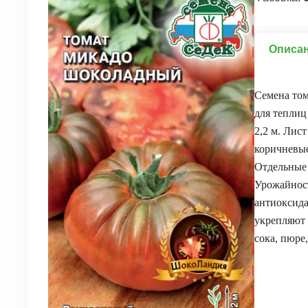
Описа
Семена том
для теплиц
2,2 м. Лис
коричневые
Отдельные 
Урожайност
антиоксида
укрепляют 
сока, пюре,