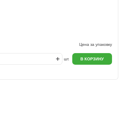
У
1
Цена за упаковку
шт.
В КОРЗИНУ
еж