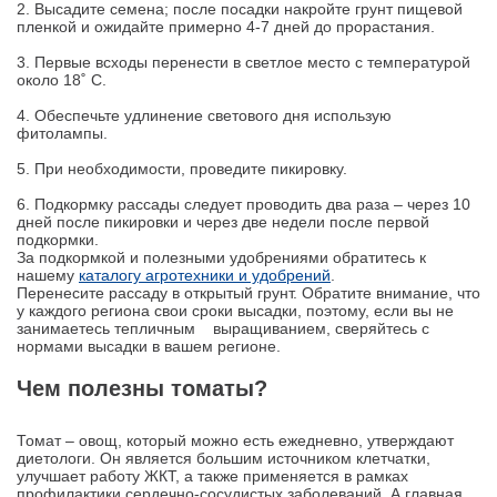
2. Высадите семена; после посадки накройте грунт пищевой
пленкой и ожидайте примерно 4-7 дней до прорастания.
3. Первые всходы перенести в светлое место с температурой
около 18˚ С.
4. Обеспечьте удлинение светового дня использую
фитолампы.
5. При необходимости, проведите пикировку.
6. Подкормку рассады следует проводить два раза – через 10
дней после пикировки и через две недели после первой
подкормки.
За подкормкой и полезными удобрениями обратитесь к
нашему
каталогу агротехники и удобрений
.
Перенесите рассаду в открытый грунт. Обратите внимание, что
у каждого региона свои сроки высадки, поэтому, если вы не
занимаетесь тепличным выращиванием, сверяйтесь с
нормами высадки в вашем регионе.
Чем полезны томаты?
Томат – овощ, который можно есть ежедневно, утверждают
диетологи. Он является большим источником клетчатки,
улучшает работу ЖКТ, а также применяется в рамках
профилактики сердечно-сосудистых заболеваний. А главная