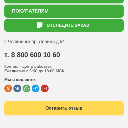
О нас
ПОКУПАТЕЛЯМ
Акции
Как оформить заказ
ОТСЛЕДИТЬ ЗАКАЗ
Доставка
Статьи садоводу
Оплата
Оптовым покупателям
г. Челябинск
пр. Ленина д.64
Контакты
Вопрос-ответ
т. 8 800 600 10 60
Отдел по работе с клиентами
Контакт - центр работает
Политика конфиденциальности
Ежедневно с 6:00 до 18:00 МСК
Мы в соц.сетях
Публичная оферта
Оставить отзыв