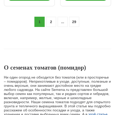
1
2
...
29
О семенах томатов (помидор)
Ни один огород не обходится без томатов (или в просторечье
– помидоров). Неприхотливые в уходе, доступные, полезные и
очень вкусные, они занимают достойное место на грядке
любого садовода. На сайте Semena.ru представлен большой
выбор семян как популярных, так и редких сортов и гибридов,
включая, например, желтые, черные и шоколадные
разновидности. Наши семена томатов подходят для открытого
грунта и тепличного выращивания. В этой статье мы подробно
расскажем об особенностях посадки и ухода, а также
хранении и доставке выбранных вами семян. А в
этой статье