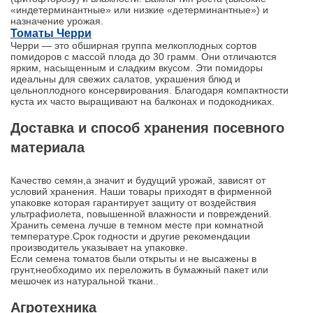
«индетерминантные» или низкие «детерминантные») и
назначение урожая.
Томаты Черри
Черри — это обширная группа мелкоплодных сортов
помидоров с массой плода до 30 грамм. Они отличаются
ярким, насыщенным и сладким вкусом. Эти помидоры
идеальны для свежих салатов, украшения блюд и
цельноплодного консервирования. Благодаря компактности
куста их часто выращивают на балконах и подокодниках.
Доставка и способ хранения посевного
материала
Качество семян,а значит и будущий урожай, зависят от
условий хранения. Наши товары приходят в фирменной
упаковке которая гарантирует защиту от воздействия
ультрафиолета, повышенной влажности и повреждений.
Хранить семена лучше в темном месте при комнатной
температуре.Срок годности и другие рекомендации
производитель указывает на упаковке.
Если семена томатов были открыты и не высажены в
грунт,необходимо их переложить в бумажный пакет или
мешочек из натуральной ткани..
Агротехника