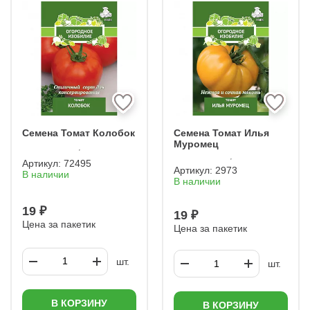
ГАВРИШ
АЭЛИТА
МЯЗИНА
САДЫ РОССИИ
ДЛЯ ВЫРАЩИВАНИЯ НА ПОДОКОННИКЕ
ГИБРИД F1 (Ф1)
НЕПАСЫНКУЮЩИЕСЯ
МАЛИНОВЫЕ
ЗЕЛЕНЫЕ
КИСТЕВЫЕ
РАННЕСПЕЛЫЕ
ПЕРЦЕВИДНЫЕ
Семена Томат Колобок
Семена Томат Илья
Муромец
Артикул:
72495
Артикул:
2973
В наличии
В наличии
19 ₽
19 ₽
Цена за пакетик
Цена за пакетик
шт.
шт.
В КОРЗИНУ
В КОРЗИНУ