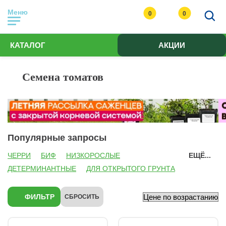
Меню
0
0
КАТАЛОГ
АКЦИИ
Семена томатов
Популярные запросы
ЧЕРРИ
БИФ
НИЗКОРОСЛЫЕ
ЕЩЁ...
ДЕТЕРМИНАНТНЫЕ
ДЛЯ ОТКРЫТОГО ГРУНТА
ДЛЯ ТЕПЛИЦ
ФИОЛЕТОВЫЕ
ЖЕЛТЫЕ
РОЗОВЫЕ
БИОТЕХНИКА
ФИЛЬТР
СБРОСИТЬ
УРАЛЬСКИЙ ДАЧНИК
СИБИРСКИЙ САД
СЕМЕНА АЛТАЯ
СЕДЕК
ПОИСК
ПАРТНЕР