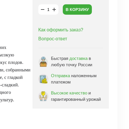
В КОРЗИНУ
Как оформить заказ?
Вопрос-ответ
них
высокую
Быстрая
доставка
в
кус плодов.
любую точку России
ами, собранными
Отправка
наложенным
, с гладкой
платежом
-сладкий.
одного
Высокое качество
и
гарантированный урожай
ультур.