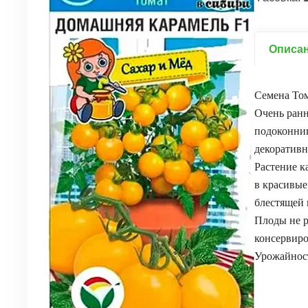
Описа
Семена Том
Очень ранн
подоконник
декоративн
Растение к
в красивые
блестящей 
Плоды не р
консервиро
Урожайность