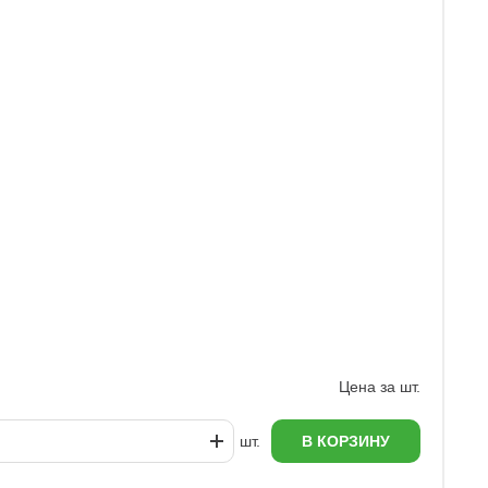
З
6
Цена за шт.
шт.
В КОРЗИНУ
еж