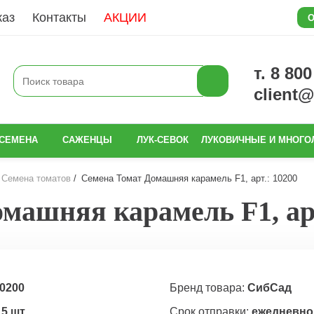
каз
Контакты
АКЦИИ
О
т. 8 80
client
СЕМЕНА
САЖЕНЦЫ
ЛУК-СЕВОК
ЛУКОВИЧНЫЕ И МНОГО
Семена томатов
Семена Томат Домашняя карамель F1, арт.: 10200
машняя карамель F1, арт
0200
Бренд товара:
СибСад
15 шт
Срок отправки:
ежедневно