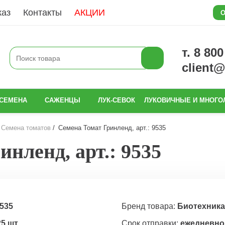
каз
Контакты
АКЦИИ
О
т. 8 80
client
СЕМЕНА
САЖЕНЦЫ
ЛУК-СЕВОК
ЛУКОВИЧНЫЕ И МНОГО
Семена томатов
Семена Томат Гринленд, арт.: 9535
нленд, арт.: 9535
535
Бренд товара:
Биотехника
25 шт
Срок отправки:
ежедневно