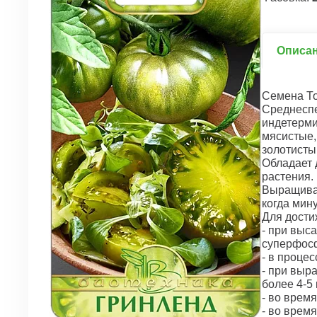
Описа
Семена То
Среднеспе
индетерми
мясистые,
золотисты
Обладает 
растения.
Выращивае
когда мину
Для дости
- при выс
суперфосф
- в проце
- при выр
более 4-5
- во врем
- во врем