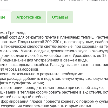
ние
Агротехника
Отзывы
мат Гринленд.
лый сорт для открытого грунта и пленочных теплиц. Расте
нантные. Плоды массой 200-230 г., плоскоокруглые, слабо
 в технической спелости светло-зеленые, при созревании т
м отливом. Мякоть сладкая, деликатесного вкуса, ярко-изум
диетическими и лечебными свойствами. Урожайность до 12 к
 Предназначен для употребления в свежем виде.
тся рассадным способом. Рассаду высаживают на постоян
ет угроза заморозков.
жения максимального результата необходимо:
адке рассады добавить в подготовленную лунку столовую л
ата с сульфатом калия;
ссе вегетации проводить полив только при сильной засухе;
ащивании в теплице формировать растение в 1-2 стебля, ос
 кистей на каждый стебель;
я формирования плодов провести корневую подкормку суль
я созревания своевременно удалять старые листья.