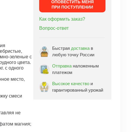
ОПОВЕСТИТЬ МЕНЯ
ПРИ ПОСТУПЛЕНИИ
Как оформить заказ?
Вопрос-ответ
ния
Быстрая
доставка
в
ребристые,
любую точку России
емно-зеленые с
рудного цвета.
Отправка
наложенным
г. с одного
платежом
ное место,
Высокое качество
и
гарантированный урожай
ожку смеси
тавляя не
фатом магния;