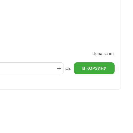
З
6
Цена за шт.
шт.
В КОРЗИНУ
еж