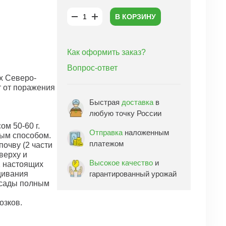
В КОРЗИНУ
Как оформить заказ?
Вопрос-ответ
х Северо-
т от поражения
Быстрая
доставка
в
любую точку России
ом 50-60 г.
Отправка
наложенным
ным способом.
платежом
очву (2 части
верху и
Высокое качество
и
2 настоящих
щивания
гарантированный урожай
ссады полным
озков.