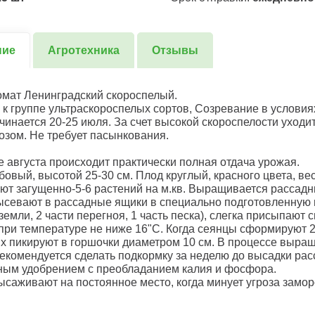
ние
Агротехника
Отзывы
мат Ленинградский скороспелый.
 к группе ультраскороспелых сортов, Созревание в условия
чинается 20-25 июля. За счет высокой скороспелости уходи
зом. Не требует пасынкования.
е августа происходит практически полная отдача урожая.
овый, высотой 25-30 см. Плод круглый, красного цвета, вес
т загущенно-5-6 растений на м.кв. Выращивается рассад
севают в рассадные ящики в специально подготовленную п
емли, 2 части перегноя, 1 часть песка), слегка присыпают с
при температуре не ниже 16"С. Когда сеянцы сформируют 
их пикируют в горшочки диаметром 10 см. В процессе выра
екомендуется сделать подкормку за неделю до высадки ра
ым удобрением с преобладанием калия и фосфора.
ысаживают на постоянное место, когда минует угроза замор