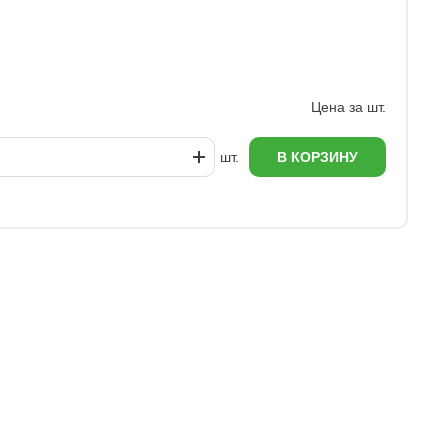
З
6
Цена за шт.
шт.
В КОРЗИНУ
еж