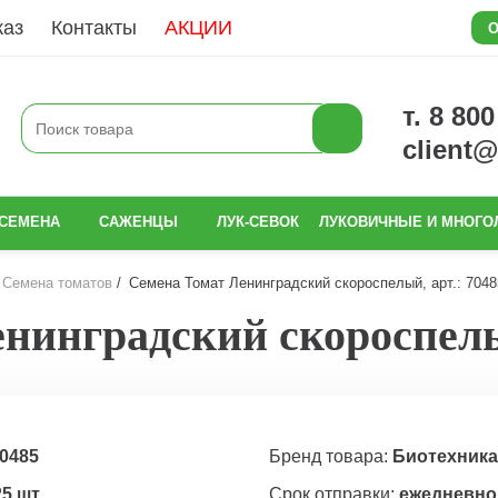
каз
Контакты
АКЦИИ
О
т. 8 80
client
СЕМЕНА
САЖЕНЦЫ
ЛУК-СЕВОК
ЛУКОВИЧНЫЕ И МНОГО
Семена томатов
Семена Томат Ленинградский скороспелый, арт.: 7048
нинградский скороспелый
0485
Бренд товара:
Биотехника
25 шт
Срок отправки:
ежедневно