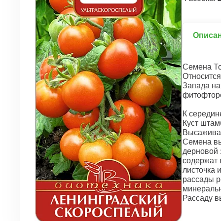
Описа
Семена То
Относится
Запада на
фитофторо
К середин
Куст штамб
Высаживаю
Семена вы
дерновой з
содержат 
листочка 
рассады р
минеральн
Рассаду в