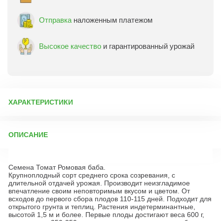
Отправка
наложенным платежом
Высокое качество
и гарантированный урожай
ХАРАКТЕРИСТИКИ
Артикул:
8465
ОПИСАНИЕ
Бренд товара:
Аэлита
Фасовка:
20 шт
Семена Томат Ромовая баба.
Срок отправки:
ежедневно
Крупноплодный сорт среднего срока созревания, с
длительной отдачей урожая. Производит неизгладимое
впечатление своим неповторимым вкусом и цветом. От
всходов до первого сбора плодов 110-115 дней. Подходит для
открытого грунта и теплиц. Растения индетерминантные,
высотой 1,5 м и более. Первые плоды достигают веса 600 г,