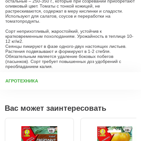
остальные – 250-350 г., которые при созревании приобретают
оливковый цвет. Томаты с тонкой кожицей, не
растрескиваются, содержат в меру кислинки и сладости.
Используют для салатов, соусов и переработки на
томатопродукты.
Сорт неприхотливый, жаростойкий, устойчив к
кратковременным похолоданиям. Урожайность в теплице 10-
12 кг/м2.
Сеянцы пикируют в фазе одного-двух настоящих листьев.
Растения подвязывают и формируют в 1-2 стебля.
Обязательным является удаление боковых побегов
(пасынков). Сорт требует повышенных доз удобрений с
преобладанием калия.
АГРОТЕХНИКА
Подготовка к посеву семян Перед посевом важно
продезинфицировать посадочную тару (ящики, стаканчики для
рассады). Работать лучше в перчатках или тщательно мыть
Вас может заинтересовать
руки. Часто инфекция попадает на семена из-за плохо
обработанной тары. Новую тару обязательно моют, а
использованную замачивают на сутки в растворе «Деохлора»
(1 таблетка на 5 л воды), затем хорошо ополаскивают.
Подготовка грунта для рассады Лучше всего томаты растут в
самостоятельно приготовленном грунте с добавлением не
более 20% магазинной почвосмеси. Оптимальный состав: 35%