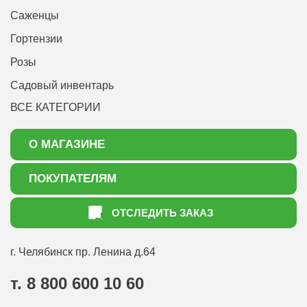
Саженцы
Гортензии
Розы
Садовый инвентарь
ВСЕ КАТЕГОРИИ
О МАГАЗИНЕ
О нас
ПОКУПАТЕЛЯМ
Акции
Как оформить заказ
ОТСЛЕДИТЬ ЗАКАЗ
Доставка
Статьи садоводу
Оплата
Оптовым покупателям
г. Челябинск
пр. Ленина д.64
Контакты
Вопрос-ответ
т. 8 800 600 10 60
Отдел по работе с клиентами