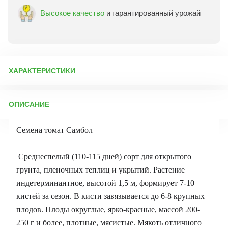
Высокое качество
и гарантированный урожай
ХАРАКТЕРИСТИКИ
Артикул:
15395
ОПИСАНИЕ
Бренд товара:
СеДеК
Фасовка:
0,1 г
Семена томат Самбол
Срок отправки:
ежедневно
Среднеспелый (110-115 дней) сорт для открытого
грунта, пленочных теплиц и укрытий. Растение
индетерминантное, высотой 1,5 м, формирует 7-10
кистей за сезон. В кисти завязывается до 6-8 крупных
плодов. Плоды округлые, ярко-красные, массой 200-
250 г и более, плотные, мясистые. Мякоть отличного