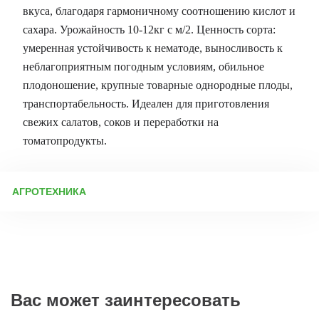
вкуса, благодаря гармоничному соотношению кислот и
сахара. Урожайность 10-12кг с м/2. Ценность сорта:
умеренная устойчивость к нематоде, выносливость к
неблагоприятным погодным условиям, обильное
плодоношение, крупные товарные однородные плоды,
транспортабельность. Идеален для приготовления
свежих салатов, соков и переработки на
томатопродукты.
АГРОТЕХНИКА
Подготовка к посеву семян Перед посевом важно
продезинфицировать посадочную тару (ящики, стаканчики для
рассады). Работать лучше в перчатках или тщательно мыть
руки. Часто инфекция попадает на семена из-за плохо
обработанной тары. Новую тару обязательно моют, а
использованную замачивают на сутки в растворе «Деохлора»
(1 таблетка на 5 л воды), затем хорошо ополаскивают.
Вас может заинтересовать
Подготовка грунта для рассады Лучше всего томаты растут в
самостоятельно приготовленном грунте с добавлением не