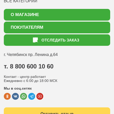
ВСЕ КАТЕГОРИИ
О МАГАЗИНЕ
О нас
ПОКУПАТЕЛЯМ
Акции
Как оформить заказ
ОТСЛЕДИТЬ ЗАКАЗ
Доставка
Статьи садоводу
Оплата
Оптовым покупателям
г. Челябинск
пр. Ленина д.64
Контакты
Вопрос-ответ
т. 8 800 600 10 60
Отдел по работе с клиентами
Контакт - центр работает
Политика конфиденциальности
Ежедневно с 6:00 до 18:00 МСК
Мы в соц.сетях
Публичная оферта
Оставить отзыв