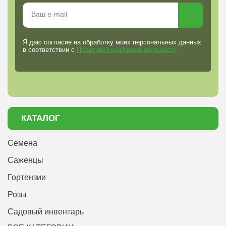
вкуса. Полив прекращают за 20 дней до окончания сезона.
Этот метод обеспечивает крепкую рассаду, обильное
плодоношение и длительное хранение томатов.
Я даю согласие на обработку моих персональных данных
в соответствии с
Политикой конфиденциальности
КАТАЛОГ
Семена
Саженцы
Гортензии
Розы
Садовый инвентарь