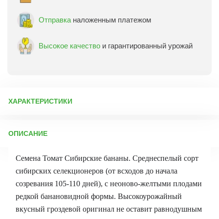
Отправка
наложенным платежом
Высокое качество
и гарантированный урожай
ХАРАКТЕРИСТИКИ
Артикул:
5390
ОПИСАНИЕ
Бренд товара:
СибСад
Фасовка:
20 шт
Семена Томат Сибирские бананы. Среднеспелый сорт
Срок отправки:
ежедневно
сибирских селекционеров (от всходов до начала
созревания 105-110 дней), с неоново-желтыми плодами
редкой банановидной формы. Высокоурожайный
вкусный гроздевой оригинал не оставит равнодушным