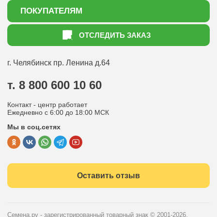
О нас
ПОКУПАТЕЛЯМ
Акции
Как оформить заказ
ОТСЛЕДИТЬ ЗАКАЗ
Доставка
Статьи садоводу
Оплата
Оптовым покупателям
г. Челябинск
пр. Ленина д.64
Контакты
Вопрос-ответ
т. 8 800 600 10 60
Отдел по работе с клиентами
Контакт - центр работает
Политика конфиденциальности
Ежедневно с 6:00 до 18:00 МСК
Мы в соц.сетях
Публичная оферта
Оставить отзыв
Семена.ру - зарегистрированный товарный знак
© 2001-2026.