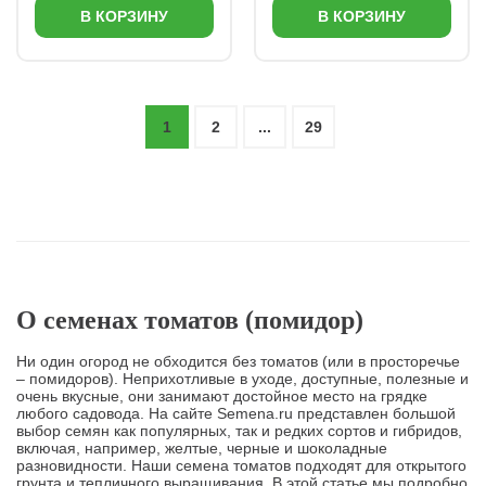
В КОРЗИНУ
В КОРЗИНУ
1
2
...
29
О семенах томатов (помидор)
Ни один огород не обходится без томатов (или в просторечье
– помидоров). Неприхотливые в уходе, доступные, полезные и
очень вкусные, они занимают достойное место на грядке
любого садовода. На сайте Semena.ru представлен большой
выбор семян как популярных, так и редких сортов и гибридов,
включая, например, желтые, черные и шоколадные
разновидности. Наши семена томатов подходят для открытого
грунта и тепличного выращивания. В этой статье мы подробно