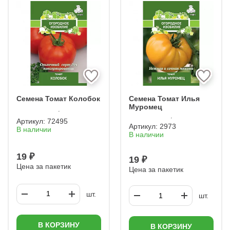
ГАВРИШ
АЭЛИТА
МЯЗИНА
САДЫ РОССИИ
ДЛЯ ВЫРАЩИВАНИЯ НА ПОДОКОННИКЕ
ГИБРИД F1 (Ф1)
НЕПАСЫНКУЮЩИЕСЯ
МАЛИНОВЫЕ
ЗЕЛЕНЫЕ
КИСТЕВЫЕ
РАННЕСПЕЛЫЕ
ПЕРЦЕВИДНЫЕ
Семена Томат Колобок
Семена Томат Илья
Муромец
Артикул:
72495
Артикул:
2973
В наличии
В наличии
19 ₽
19 ₽
Цена за пакетик
Цена за пакетик
шт.
шт.
В КОРЗИНУ
В КОРЗИНУ