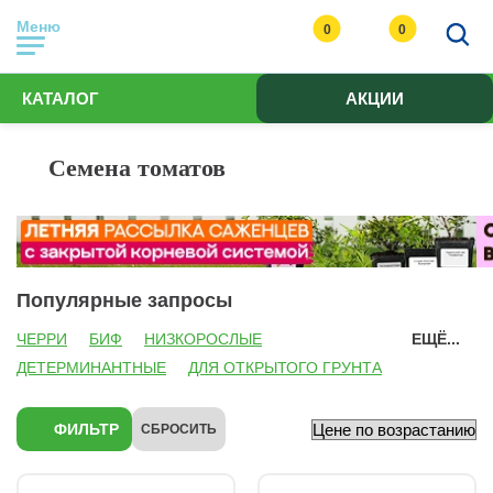
Меню
0
0
КАТАЛОГ
АКЦИИ
Семена томатов
Популярные запросы
ЧЕРРИ
БИФ
НИЗКОРОСЛЫЕ
ЕЩЁ...
ДЕТЕРМИНАНТНЫЕ
ДЛЯ ОТКРЫТОГО ГРУНТА
ДЛЯ ТЕПЛИЦ
ФИОЛЕТОВЫЕ
ЖЕЛТЫЕ
РОЗОВЫЕ
БИОТЕХНИКА
ФИЛЬТР
СБРОСИТЬ
УРАЛЬСКИЙ ДАЧНИК
СИБИРСКИЙ САД
СЕМЕНА АЛТАЯ
СЕДЕК
ПОИСК
ПАРТНЕР