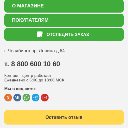
О МАГАЗИНЕ
О нас
ПОКУПАТЕЛЯМ
Акции
Как оформить заказ
ОТСЛЕДИТЬ ЗАКАЗ
Доставка
Статьи садоводу
Оплата
Оптовым покупателям
г. Челябинск
пр. Ленина д.64
Контакты
Вопрос-ответ
т. 8 800 600 10 60
Отдел по работе с клиентами
Контакт - центр работает
Политика конфиденциальности
Ежедневно с 6:00 до 18:00 МСК
Мы в соц.сетях
Публичная оферта
Оставить отзыв