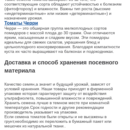
соответствующие сорта обладают устойчивостью к болезням
(фитофторозу) и влажности. Важны тип роста (высокие
«индетерминантные» или низкие «детерминантные») и
назначение урожая.
Томаты Черри
Черри — это обширная группа мелкоплодных сортов
помидоров с массой плода до 30 грамм. Они отличаются
ярким, насыщенным и сладким вкусом. Эти помидоры
идеальны для свежих салатов, украшения блюд и
цельноплодного консервирования. Благодаря компактности
куста их часто выращивают на балконах и подокодниках.
Доставка и способ хранения посевного
материала
Качество семян,а значит и будущий урожай, зависят от
условий хранения. Наши товары приходят в фирменной
упаковке которая гарантирует защиту от воздействия
ультрафиолета, повышенной влажности и повреждений.
Хранить семена лучше в темном месте при комнатной
температуре.Срок годности и другие рекомендации
производитель указывает на упаковке.
Если семена томатов были открыты и не высажены в
грунт,необходимо их переложить в бумажный пакет или
мешочек из натуральной ткани..