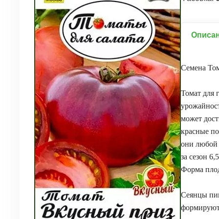
Описа
Семена То
Томат для 
урожайност
может дост
красные по
они любой 
за сезон 6,
Форма плод
Сеянцы пик
формируют 