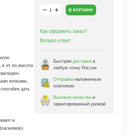
В КОРЗИНУ
Как оформить заказ?
Вопрос-ответ
льную
Быстрая
доставка
в
в з/г их высота
любую точку России
шоколадно-
Отправка
наложенным
выми нотками,
платежом
 способен дать
Высокое качество
и
гарантированный урожай
ывают и
(пасынков).