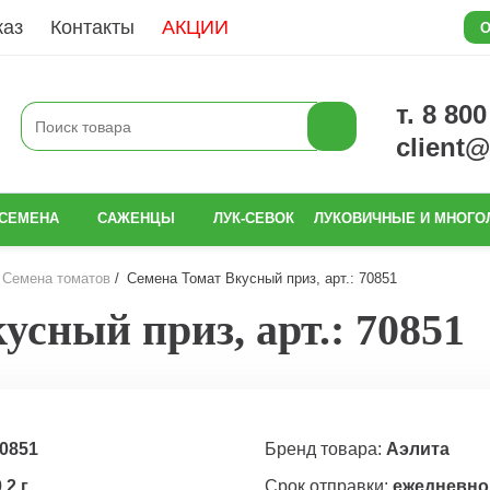
каз
Контакты
АКЦИИ
О
т. 8 80
client
СЕМЕНА
САЖЕНЦЫ
ЛУК-СЕВОК
ЛУКОВИЧНЫЕ И МНОГО
Семена томатов
Семена Томат Вкусный приз, арт.: 70851
усный приз, арт.: 70851
0851
Бренд товара:
Аэлита
,2 г
Срок отправки:
ежедневно