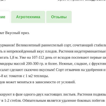
ние
Агротехника
Отзывы
мат Вкусный приз.
гурманов! Великолепный раннеспелый сорт, сочетающий стаби
ь и непревзойденный вкус плодов. Растения индетерминантные, 
игать 1,8 м. Уже на 107-112 день от всходов поспевают первые 
мидоры массой 200-300 гр. и более. Нежные, сладкие, с фрукто
салат сделают сказочно вкусным! Сорт отзывчив на удобрения и
5-8 кг. томатов с 1 м2 теплицы.
ов может меняться в зависимости от условий.
ируют в фазе одного-двух настоящих листьев. Растения подвяз
в 1-2 стебля. Обязательным является удаление боковых побегов 