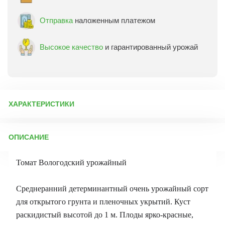
Отправка
наложенным платежом
Высокое качество
и гарантированный урожай
ХАРАКТЕРИСТИКИ
Артикул:
72689
ОПИСАНИЕ
Бренд товара:
СибСад
Фасовка:
20 шт
Томат Вологодский урожайный
Срок отправки:
ежедневно
Среднеранний детерминантный очень урожайный сорт
для открытого грунта и пленочных укрытий. Куст
раскидистый высотой до 1 м. Плоды ярко-красные,