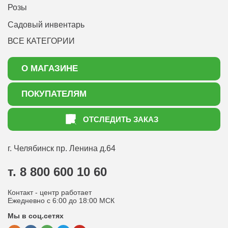
Розы
Садовый инвентарь
ВСЕ КАТЕГОРИИ
О МАГАЗИНЕ
О нас
ПОКУПАТЕЛЯМ
Акции
Как оформить заказ
ОТСЛЕДИТЬ ЗАКАЗ
Доставка
Статьи садоводу
Оплата
Оптовым покупателям
г. Челябинск
пр. Ленина д.64
Контакты
Вопрос-ответ
т. 8 800 600 10 60
Отдел по работе с клиентами
Контакт - центр работает
Политика конфиденциальности
Ежедневно с 6:00 до 18:00 МСК
Мы в соц.сетях
Публичная оферта