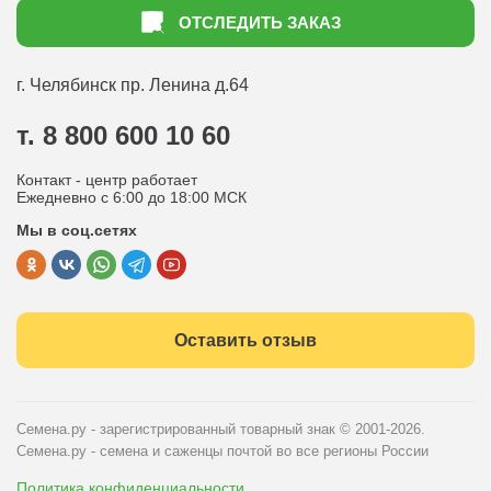
Как оформить заказ
ОТСЛЕДИТЬ ЗАКАЗ
Доставка
Статьи садоводу
Оплата
Оптовым покупателям
г. Челябинск
пр. Ленина д.64
Контакты
Вопрос-ответ
т. 8 800 600 10 60
Отдел по работе с клиентами
Контакт - центр работает
Политика конфиденциальности
Ежедневно с 6:00 до 18:00 МСК
Мы в соц.сетях
Публичная оферта
Оставить отзыв
Семена.ру - зарегистрированный товарный знак
© 2001-2026.
Семена.ру - семена и саженцы почтой во все регионы России
Политика конфиденциальности