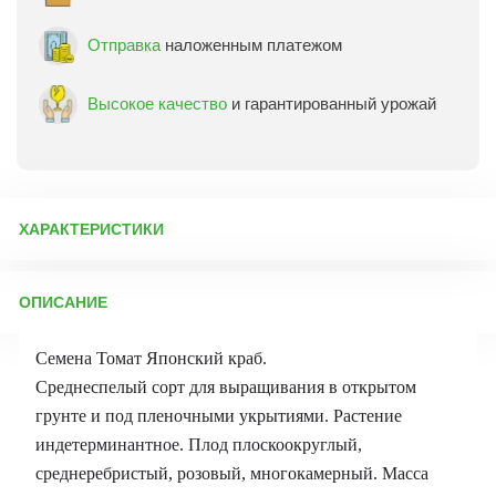
Отправка
наложенным платежом
Высокое качество
и гарантированный урожай
ХАРАКТЕРИСТИКИ
Артикул:
3338
ОПИСАНИЕ
Бренд товара:
Аэлита
Фасовка:
20 шт
Семена Томат Японский краб.
Срок отправки:
ежедневно
Среднеспелый сорт для выращивания в открытом
грунте и под пленочными укрытиями. Растение
индетерминантное. Плод плоскоокруглый,
среднеребристый, розовый, многокамерный. Масса