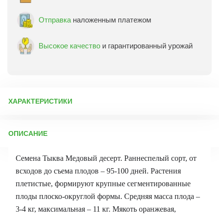
Отправка
наложенным платежом
Высокое качество
и гарантированный урожай
ХАРАКТЕРИСТИКИ
Артикул:
70555
ОПИСАНИЕ
Бренд товара:
Аэлита
Фасовка:
1 гр
Семена Тыква Медовый десерт. Раннеспелый сорт, от
Срок отправки:
ежедневно
всходов до съема плодов – 95-100 дней. Растения
плетистые, формируют крупные сегментированные
плоды плоско-округлой формы. Средняя масса плода –
3-4 кг, максимальная – 11 кг. Мякоть оранжевая,