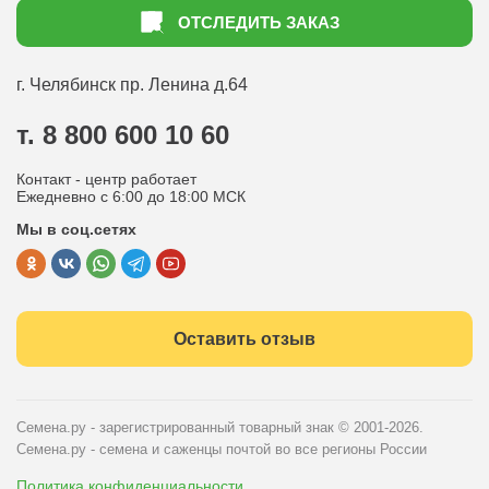
Как оформить заказ
ОТСЛЕДИТЬ ЗАКАЗ
Доставка
Статьи садоводу
Оплата
Оптовым покупателям
г. Челябинск
пр. Ленина д.64
Контакты
Вопрос-ответ
т. 8 800 600 10 60
Отдел по работе с клиентами
Контакт - центр работает
Политика конфиденциальности
Ежедневно с 6:00 до 18:00 МСК
Мы в соц.сетях
Публичная оферта
Оставить отзыв
Семена.ру - зарегистрированный товарный знак
© 2001-2026.
Семена.ру - семена и саженцы почтой во все регионы России
Политика конфиденциальности