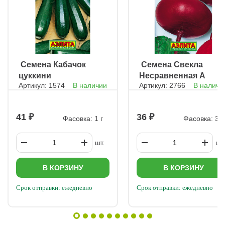
ㅤ Семена Кабачок
ㅤ Семена Свекла
цуккини
Несравненная А
Артикул: 1574
В наличии
Артикул: 2766
В наличи
Черномор F1
463 столовая
41
36
Фасовка: 1 г
Фасовка: 3 г
шт.
шт.
В КОРЗИНУ
В КОРЗИНУ
Срок отправки: ежедневно
Срок отправки: ежедневно