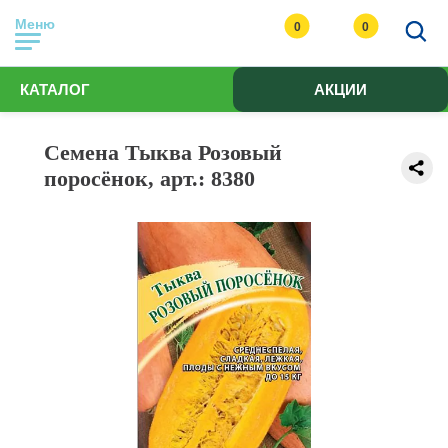
Меню
0
0
КАТАЛОГ
АКЦИИ
Семена Тыква Розовый
поросёнок, арт.: 8380