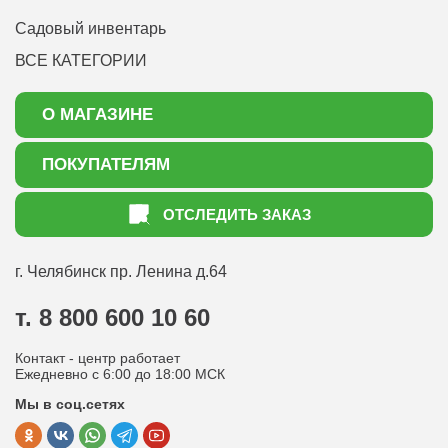
Садовый инвентарь
ВСЕ КАТЕГОРИИ
О МАГАЗИНЕ
О нас
ПОКУПАТЕЛЯМ
Акции
Как оформить заказ
ОТСЛЕДИТЬ ЗАКАЗ
Доставка
Статьи садоводу
Оплата
Оптовым покупателям
г. Челябинск
пр. Ленина д.64
Контакты
Вопрос-ответ
т. 8 800 600 10 60
Отдел по работе с клиентами
Контакт - центр работает
Политика конфиденциальности
Ежедневно с 6:00 до 18:00 МСК
Мы в соц.сетях
Публичная оферта