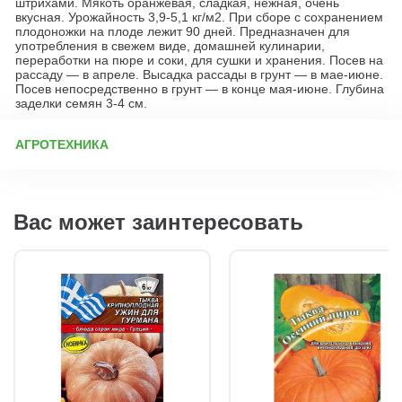
штрихами. Мякоть оранжевая, сладкая, нежная, очень
вкусная. Урожайность 3,9-5,1 кг/м2. При сборе с сохранением
плодоножки на плоде лежит 90 дней. Предназначен для
употребления в свежем виде, домашней кулинарии,
переработки на пюре и соки, для сушки и хранения. Посев на
рассаду — в апреле. Высадка рассады в грунт — в мае-июне.
Посев непосредственно в грунт — в конце мая-июне. Глубина
заделки семян 3-4 см.
АГРОТЕХНИКА
Выращивание тыквы: от подготовки семян до сбора урожая
Подготовка к посеву Перед посевом важно
продезинфицировать рассадные ёмкости (ящики, стаканчики).
Вас может заинтересовать
Работайте в перчатках или тщательно мойте руки. Инфекции
часто попадают на семена из-за недостаточно обработанной
тары. Новую тару промойте с мылом. Б/у ёмкости замочите на
сутки в растворе «Деохлора» (1 таблетка на 5 л воды), затем
ополосните. Сроки посева Рассада тыквы растёт быстро –
около 25–30 дней плюс 3–7 дней на всходы. Оптимальное
время посева: Для средней полосы – конец апреля – начало
мая. Для южных регионов (высадка в грунт в начале мая) –
конец марта – начало апреля. В тёплых областях возможен
прямой посев в грунт, но рассадный метод предпочтительнее.
Грунт для рассады Состав почвосмеси: 30% низинный торф
(нейтральной кислотности), 30% дерновая земля, 35%
перегной, 5% перепревшие опилки или кокосовый субстрат. На