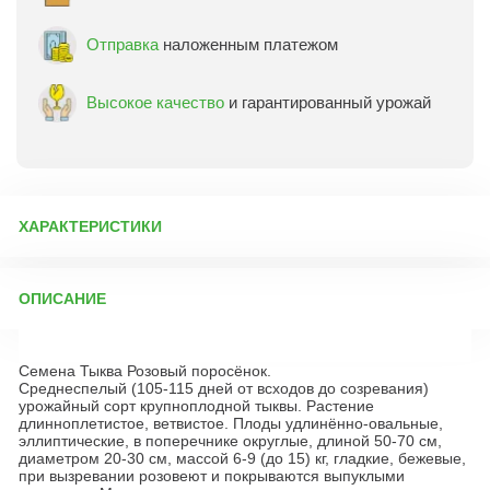
Отправка
наложенным платежом
Высокое качество
и гарантированный урожай
ХАРАКТЕРИСТИКИ
Артикул:
8380
ОПИСАНИЕ
Бренд товара:
Гавриш
Фасовка:
2 г
Семена Тыква Розовый поросёнок.
Срок отправки:
ежедневно
Среднеспелый (105-115 дней от всходов до созревания)
урожайный сорт крупноплодной тыквы. Растение
длинноплетистое, ветвистое. Плоды удлинённо-овальные,
эллиптические, в поперечнике округлые, длиной 50-70 см,
диаметром 20-30 см, массой 6-9 (до 15) кг, гладкие, бежевые,
при вызревании розовеют и покрываются выпуклыми