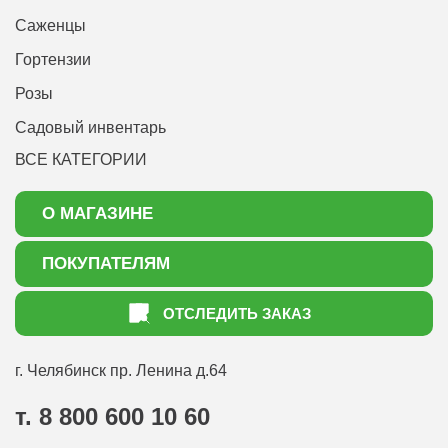
Саженцы
Гортензии
Розы
Садовый инвентарь
ВСЕ КАТЕГОРИИ
О МАГАЗИНЕ
О нас
ПОКУПАТЕЛЯМ
Акции
Как оформить заказ
ОТСЛЕДИТЬ ЗАКАЗ
Доставка
Статьи садоводу
Оплата
Оптовым покупателям
г. Челябинск
пр. Ленина д.64
Контакты
Вопрос-ответ
т. 8 800 600 10 60
Отдел по работе с клиентами