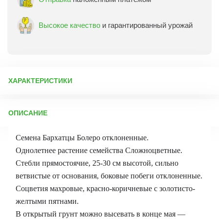
Высокое качество
и гарантированный урожай
ХАРАКТЕРИСТИКИ
Артикул:
3640
ОПИСАНИЕ
Бренд товара:
Гавриш
Фасовка:
0,3 г
Семена Бархатцы Болеро отклоненные.
Срок отправки:
ежедневно
Однолетнее растение семейства Сложноцветные.
Стебли прямостоячие, 25-30 см высотой, сильно
ветвистые от основания, боковые побеги отклоненные.
Соцветия махровые, красно-коричневые с золотисто-
желтыми пятнами.
В открытый грунт можно высевать в конце мая —