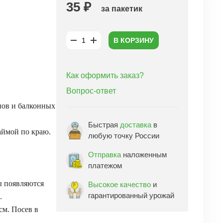
35 ₽
за пакетик
В КОРЗИНУ
Как оформить заказ?
Вопрос-ответ
нов и балконных
Быстрая
доставка
в
аймой по краю.
любую точку России
Отправка
наложенным
платежом
ы появляются
Высокое качество
и
гарантированный урожай
.
см. Посев в