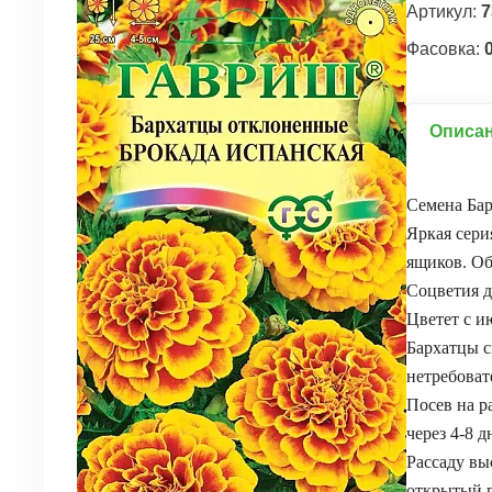
Артикул:
7
Фасовка:
0
Описа
Семена Бар
Яркая сери
ящиков. Об
Соцветия д
Цветет с и
Бархатцы с
нетребоват
Посев на р
через 4-8 
Рассаду вы
открытый г