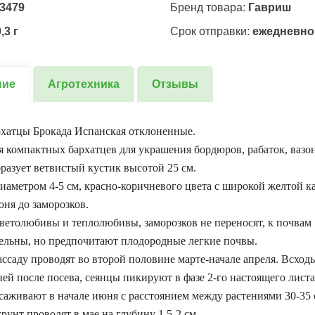
3479
Бренд товара:
Гавриш
,3 г
Срок отправки:
ежедневно
ние
Агротехника
Отзывы
хатцы Брокада Испанская отклоненные.
я компактных бархатцев для украшения бордюров, рабаток, вазо
разует ветвистый кустик высотой 25 см.
иаметром 4-5 см, красно-коричневого цвета с широкой желтой к
юня до заморозков.
ветолюбивы и теплолюбивы, заморозков не переносят, к почвам
ельны, но предпочитают плодородные легкие почвы.
ассаду проводят во второй половине марте-начале апреля. Всход
дней после посева, сеянцы пикируют в фазе 2-го настоящего листа
саживают в начале июня с расстоянием между растениями 30-35 
рунт проводят в мае на глубину 1,5-2 см.