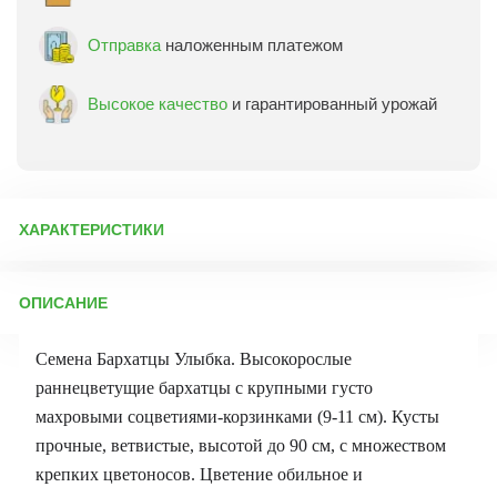
Отправка
наложенным платежом
Высокое качество
и гарантированный урожай
ХАРАКТЕРИСТИКИ
Артикул:
3708
ОПИСАНИЕ
Бренд товара:
Аэлита
Фасовка:
0,3 г
Семена Бархатцы Улыбка. Высокорослые
Срок отправки:
ежедневно
раннецветущие бархатцы с крупными густо
махровыми соцветиями-корзинками (9-11 см). Кусты
прочные, ветвистые, высотой до 90 см, с множеством
крепких цветоносов. Цветение обильное и