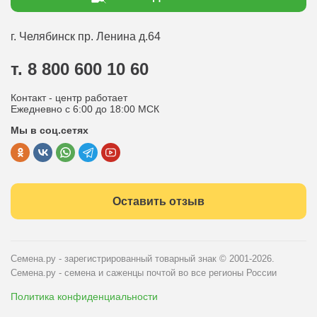
Статьи садоводу
Оплата
Оптовым покупателям
г. Челябинск
пр. Ленина д.64
Контакты
Вопрос-ответ
т. 8 800 600 10 60
Отдел по работе с клиентами
Контакт - центр работает
Политика конфиденциальности
Ежедневно с 6:00 до 18:00 МСК
Мы в соц.сетях
Публичная оферта
Оставить отзыв
Семена.ру - зарегистрированный товарный знак
© 2001-2026.
Семена.ру - семена и саженцы почтой во все регионы России
Политика конфиденциальности