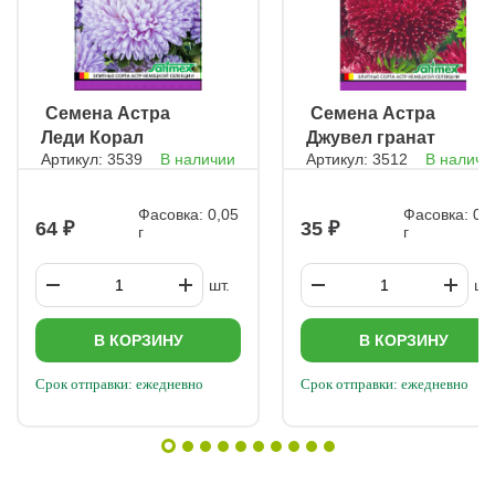
ㅤ Семена Астра
ㅤ Семена Астра
Леди Корал
Джувел гранат
Артикул: 3539
В наличии
Артикул: 3512
В наличи
лавандовая
Фасовка: 0,05
Фасовка: 0,
64
35
г
г
шт.
шт.
В КОРЗИНУ
В КОРЗИНУ
Срок отправки: ежедневно
Срок отправки: ежедневно