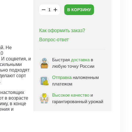
В КОРЗИНУ
Как оформить заказ?
Вопрос-ответ
й. Не
10
И соцветия, и
Быстрая
доставка
в
я сильными
любую точку России
льно подходят
делают сорт
Отправка
наложенным
.
платежом
 настоящих
Высокое качество
и
т в возрасте
гарантированный урожай
иму, в конце
ения и