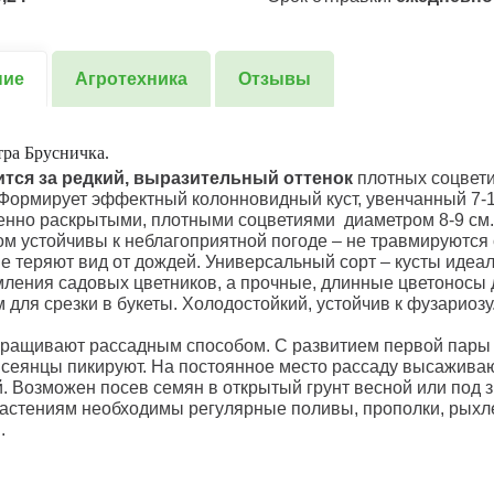
ние
Агротехника
Отзывы
ра Брусничка.
ится за редкий, выразительный оттенок
плотных соцвети
 Формирует эффектный колонновидный куст, увенчанный 7-
нно раскрытыми, плотными соцветиями диаметром 8-9 см. 
лом устойчивы к неблагоприятной погоде – не травмируютс
не теряют вид от дождей. Универсальный сорт – кусты идеа
ления садовых цветников, а прочные, длинные цветоносы 
 для срезки в букеты. Холодостойкий, устойчив к фузариозу
ращивают рассадным способом. С развитием первой пары
 сеянцы пикируют. На постоянное место рассаду высаживаю
й. Возможен посев семян в открытый грунт весной или под з
Растениям необходимы регулярные поливы, прополки, рыхл
.