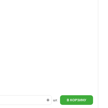
У
3
шт.
В КОРЗИНУ