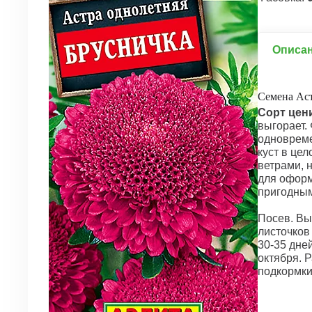
Описа
Семена Аст
Сорт цен
выгорает.
одновреме
куст в це
ветрами, 
для оформ
пригодным
Посев. Вы
листочков
30-35 дне
октября. 
подкормки