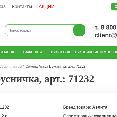
каз
Контакты
АКЦИИ
О
т. 8 80
client
СЕМЕНА
САЖЕНЦЫ
ЛУК-СЕВОК
ЛУКОВИЧНЫЕ И МНОГО
Семена астры
Семена Астра Брусничка, арт.: 71232
сничка, арт.: 71232
1232
Бренд товара:
Аэлита
,2 г
Срок отправки:
ежедневно