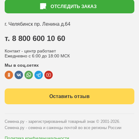
Как оформить заказ
ОТСЛЕДИТЬ ЗАКАЗ
Доставка
Статьи садоводу
Оплата
Оптовым покупателям
г. Челябинск
пр. Ленина д.64
Контакты
Вопрос-ответ
т. 8 800 600 10 60
Отдел по работе с клиентами
Контакт - центр работает
Политика конфиденциальности
Ежедневно с 6:00 до 18:00 МСК
Мы в соц.сетях
Публичная оферта
Оставить отзыв
Семена.ру - зарегистрированный товарный знак
© 2001-2026.
Семена.ру - семена и саженцы почтой во все регионы России
Политика конфиденциальности