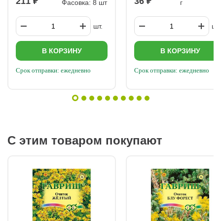
211
36
предотвратить самосев. Зимовка: Осенью не обрезайте
Фасовка: 8 шт
г
побеги, но укройте корни сухими листьями и лапником для
защиты от морозов. Болезни и вредители Гейхеры могут
поражаться мучнистой росой, ржавчиной и бактериальной
шт.
шт.
пятнистостью — для лечения используйте
специализированные препараты. Из вредителей опасны
слизни, улитки, долгоносики и гусеницы. Брюхоногих собирают
В КОРЗИНУ
В КОРЗИНУ
вручную или используют ловушки, а насекомых уничтожают
инсектицидами.
Срок отправки: ежедневно
Срок отправки: ежедневно
С этим товаром покупают