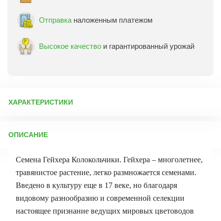
Отправка
наложенным платежом
Высокое качество
и гарантированный урожай
ХАРАКТЕРИСТИКИ
Артикул:
10782
ОПИСАНИЕ
Бренд товара:
Аэлита
Фасовка:
0,05 г
Семена Гейхера Колокольчики.
Гейхера – многолетнее,
Срок отправки:
ежедневно
травянистое растение, легко размножается семенами.
Введено в культуру еще в 17 веке, но благодаря
видовому разнообразию и современной селекции
настоящее признание ведущих мировых цветоводов