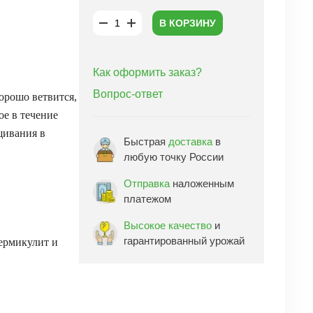
В КОРЗИНУ
Как оформить заказ?
Вопрос-ответ
хорошо ветвится,
е в течение
щивания в
Быстрая
доставка
в
любую точку России
Отправка
наложенным
платежом
Высокое качество
и
гарантированный урожай
вермикулит и