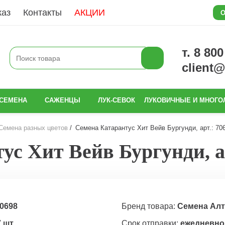
каз
Контакты
АКЦИИ
О
т. 8 80
client
СЕМЕНА
САЖЕНЦЫ
ЛУК-СЕВОК
ЛУКОВИЧНЫЕ И МНОГО
Семена разных цветов
Семена Катарантус Хит Вейв Бургунди, арт.: 70
ус Хит Вейв Бургунди, ар
0698
Бренд товара:
Семена Алт
7 шт
Срок отправки:
ежедневно