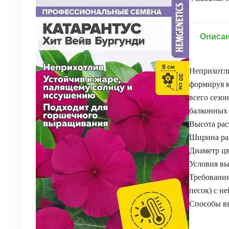
Описа
Неприхотли
формируя к
всего сезо
балконных 
Высота рас
Ширина рас
Диаметр цв
Условия вы
Требования
песок) с н
Способы в