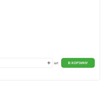
У
1
шт.
В КОРЗИНУ
еж