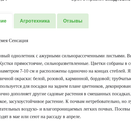
ние
Агротехника
Отзывы
смея Сенсация
ивый однолетник с ажурными сильнорассеченными листьями. Вы
 Кустки прямостоячие, сильноразветвленные. Цветки собраны в с
иаметром 7-10 см и расположены одиночно на концах стеблей. 
личной окраски: белой, розовой, карминной, бордовой; трубчатые
пользуется для посадки на заднем плане цветников, декорирован
лично дополняет другие садовые растения в смешанных посадках
кое, засухоустойчивое растение. К почвам нетребовательно, но л
ательных воздухо- и влагопроницаемых легких почвах. Посевы
одят в мае или сеют на рассаду в апреле.