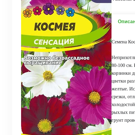
Описа
Семена Ко
Неприхотл
80-100 см.
корзинки д
цветки раз
желтые. Ис
срезки, от
холодостой
рыхлых пит
грунт пров