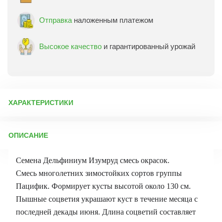
Отправка
наложенным платежом
Высокое качество
и гарантированный урожай
ХАРАКТЕРИСТИКИ
Артикул:
71315
ОПИСАНИЕ
Бренд товара:
Аэлита
Фасовка:
25 шт
Семена Дельфиниум Изумруд смесь окрасок.
Срок отправки:
ежедневно
Смесь многолетних зимостойких сортов группы
Пацифик. Формирует кусты высотой около 130 см.
Пышные соцветия украшают куст в течение месяца с
последней декады июня. Длина соцветий составляет