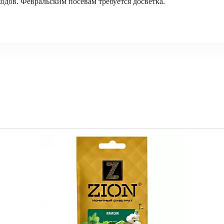
одов. Февральским посевам требуется досветка.