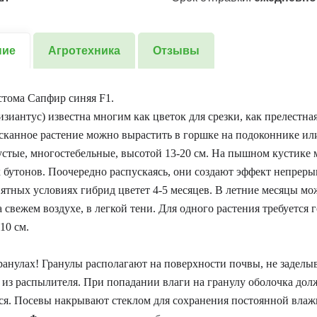
ние
Агротехника
Отзывы
стома Сапфир синяя F1.
изиантус) известна многим как цветок для срезки, как прелестна
сканное растение можно вырастить в горшке на подоконнике или
устые, многостебельные, высотой 13-20 см. На пышном кустике 
 бутонов. Поочередно распускаясь, они создают эффект непреры
ятных условиях гибрид цветет 4-5 месяцев. В летние месяцы мо
а свежем воздухе, в легкой тени. Для одного растения требуется
10 см.
ранулах! Гранулы располагают на поверхности почвы, не заделы
из распылителя. При попадании влаги на гранулу оболочка дол
ся. Посевы накрывают стеклом для сохранения постоянной влаж