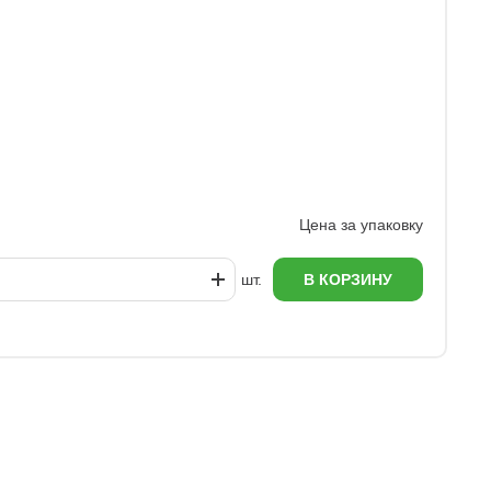
Ц
1
Цена за упаковку
шт.
В КОРЗИНУ
еж