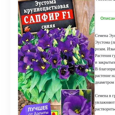
Описа
Семена Эу
Эустома (л
розам. Изы
Растения г
и закрытых
В благопри
растение н
диаметром 
Семена в г
увлажняют 
растворить