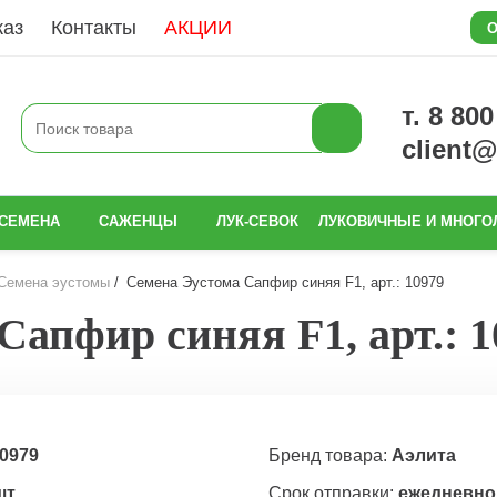
каз
Контакты
АКЦИИ
О
т. 8 80
client
СЕМЕНА
САЖЕНЦЫ
ЛУК-СЕВОК
ЛУКОВИЧНЫЕ И МНОГО
Семена эустомы
Семена Эустома Сапфир синяя F1, арт.: 10979
Сапфир синяя F1, арт.: 1
0979
Бренд товара:
Аэлита
шт
Срок отправки:
ежедневно