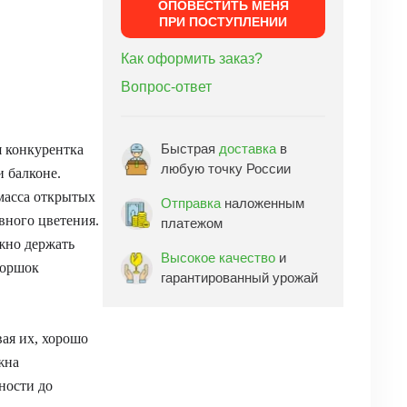
ОПОВЕСТИТЬ МЕНЯ
ПРИ ПОСТУПЛЕНИИ
Как оформить заказ?
Вопрос-ответ
Быстрая
доставка
в
я конкурентка
любую точку России
 балконе.
масса открытых
Отправка
наложенным
вного цветения.
платежом
жно держать
Высокое качество
и
 горшок
гарантированный урожай
вая их, хорошо
жна
ности до