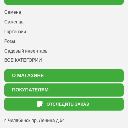
Семена
Саженцы
Гортензии
Розы
Садовый инвентарь
ВСЕ КАТЕГОРИИ
О МАГАЗИНЕ
О нас
ПОКУПАТЕЛЯМ
Акции
Как оформить заказ
ОТСЛЕДИТЬ ЗАКАЗ
Доставка
Статьи садоводу
Оплата
Оптовым покупателям
г. Челябинск
пр. Ленина д.64
Контакты