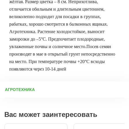
жёлтая. Размер цветка – 8 см. Неприхотлива,
отличается обильным и длительным цветением,
великолепно подходит для посадки в группах,
рабатках, хорошо смотрится в балконных ящиках.
Агротехника. Растение холодостойкое, выносит
заморозки до –5°С. Предпочитает плодородные,
увлаженные почвы и солнечное место.Посев семян
производят в мае в открытый грунт непосредственно
на место. При температуре почвы +20°C всходы
появляются через 10-14 дней
АГРОТЕХНИКА
Календула – королева неприхотливых цветов Календула –
настоящий чемпион по живучести и простоте выращивания.
Эти яркие, солнечные цветы можно встретить почти в каждом
Вас может заинтересовать
дворе, на любой даче – проще сказать, где их нет, ведь летом
они повсюду радуют глаз своими золотистыми «глазками».
Раньше мы довольствовались лишь простыми сортами, но
сегодня настоящей звездой клумб стала махровая календула