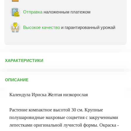
Отправка
наложенным платежом
Высокое качество
и гарантированный урожай
ХАРАКТЕРИСТИКИ
Артикул:
13495
ОПИСАНИЕ
Бренд товара:
Поиск
Фасовка:
10 шт
Календула Ириска Желтая низкорослая
Срок отправки:
ежедневно
Растение компактное высотой 30 см. Крупные
полушаровидные махровые соцветия с закрученными
лепестками оригинальной лучистой формы. Окраска -