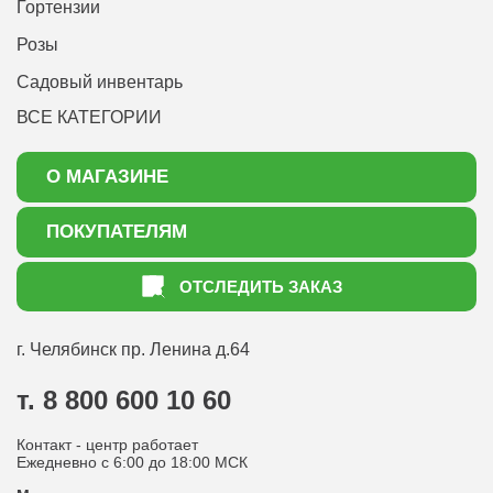
Гортензии
Розы
Садовый инвентарь
ВСЕ КАТЕГОРИИ
О МАГАЗИНЕ
О нас
ПОКУПАТЕЛЯМ
Акции
Как оформить заказ
ОТСЛЕДИТЬ ЗАКАЗ
Доставка
Статьи садоводу
Оплата
Оптовым покупателям
г. Челябинск
пр. Ленина д.64
Контакты
Вопрос-ответ
т. 8 800 600 10 60
Отдел по работе с клиентами
Контакт - центр работает
Политика конфиденциальности
Ежедневно с 6:00 до 18:00 МСК