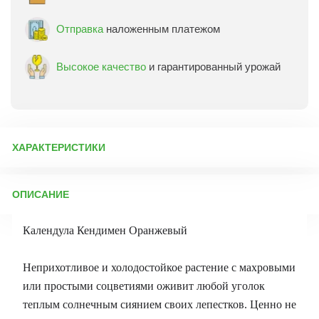
Отправка
наложенным платежом
Высокое качество
и гарантированный урожай
ХАРАКТЕРИСТИКИ
Артикул:
2573
ОПИСАНИЕ
Бренд товара:
Сады России
Фасовка:
20 шт
Календула Кендимен Оранжевый
Срок отправки:
ежедневно
Неприхотливое и холодостойкое растение с махровыми
или простыми соцветиями оживит любой уголок
теплым солнечным сиянием своих лепестков. Ценно не