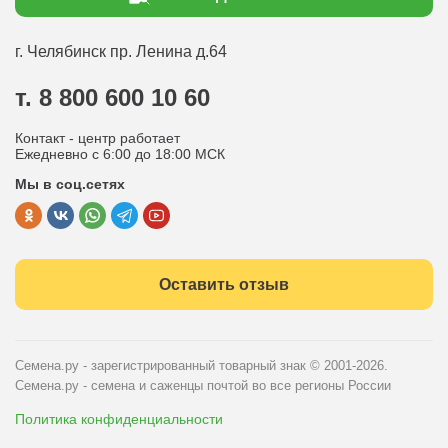
Статьи садоводу
Оплата
Оптовым покупателям
г. Челябинск
пр. Ленина д.64
Контакты
Вопрос-ответ
т. 8 800 600 10 60
Отдел по работе с клиентами
Контакт - центр работает
Политика конфиденциальности
Ежедневно с 6:00 до 18:00 МСК
Мы в соц.сетях
Публичная оферта
Оставить отзыв
Семена.ру - зарегистрированный товарный знак
© 2001-2026.
Семена.ру - семена и саженцы почтой во все регионы России
Политика конфиденциальности