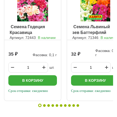
ㅤ Семена Годеция
ㅤ Семена Львиный
Красавица
зев Баттерфляй
Артикул: 72443
В наличии
Артикул: 71346
В наличи
Серенада, смесь
сортов
Фасовка: 0,
35
32
Фасовка: 0,1 г
г
шт.
шт.
В КОРЗИНУ
В КОРЗИНУ
Срок отправки: ежедневно
Срок отправки: ежедневно