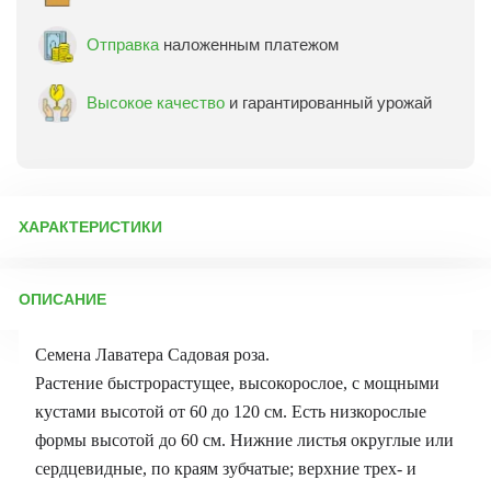
Отправка
наложенным платежом
Высокое качество
и гарантированный урожай
ХАРАКТЕРИСТИКИ
Артикул:
4136
ОПИСАНИЕ
Бренд товара:
Русский огород
Фасовка:
0,01 г/0,05 г
Семена Лаватера Садовая роза.
Срок отправки:
ежедневно
Растение быстрорастущее, высокорослое, с мощными
кустами высотой от 60 до 120 см. Есть низкорослые
формы высотой до 60 см. Нижние листья округлые или
сердцевидные, по краям зубчатые; верх­ние трех- и