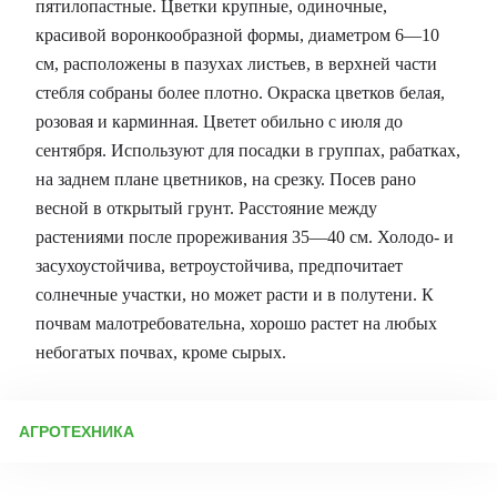
пятилопастные. Цветки крупные, одиночные,
красивой во­ронкообразной формы, диаметром 6—10
см, расположены в пазухах листьев, в верхней части
стебля собраны более плотно. Окраска цветков белая,
розовая и карминная. Цветет обильно с июля до
сентября. Используют для посадки в группах, рабатках,
на заднем плане цвет­ников, на срезку. Посев рано
весной в открытый грунт. Рас­стояние между
растениями после прореживания 35—40 см. Холодо- и
засухоустойчива, ветроустойчива, предпочитает
солнеч­ные участки, но может расти и в полутени. К
почвам малотребовательна, хорошо растет на любых
небогатых почвах, кроме сырых.
АГРОТЕХНИКА
Лаватера – удивительное растение, сочетающее в себе
изящную красоту и удивительную неприхотливость. Ее