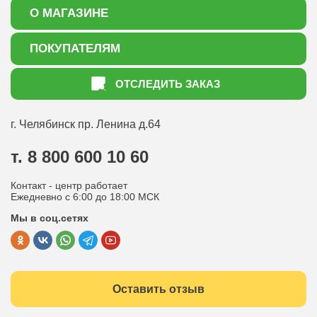
О МАГАЗИНЕ
О нас
ПОКУПАТЕЛЯМ
Акции
Как оформить заказ
ОТСЛЕДИТЬ ЗАКАЗ
Доставка
Статьи садоводу
Оплата
Оптовым покупателям
г. Челябинск
пр. Ленина д.64
Контакты
Вопрос-ответ
т. 8 800 600 10 60
Отдел по работе с клиентами
Контакт - центр работает
Политика конфиденциальности
Ежедневно с 6:00 до 18:00 МСК
Мы в соц.сетях
Публичная оферта
Оставить отзыв