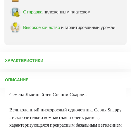
Отправка
наложенным платежом
Высокое качество
и гарантированный урожай
ХАРАКТЕРИСТИКИ
Артикул:
70707
ОПИСАНИЕ
Бренд товара:
Семена Алтая
Фасовка:
10 шт
Семена Львиный зев Снэппи Скарлет.
Срок отправки:
ежедневно
Великолепный низкорослый однолетник. Серия Snappy
- исключительно компактная и очень ранняя,
характеризующаяся прекрасным базальным ветвлением