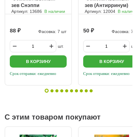
минеральное удобрение. Ещё через 14 дней подкормку
зев Снэппи
зев (Антирринум)
повторяют. Обрезка Удаление увядших соцветий стимулирует
рост новых побегов, делает куст пышнее и продлевает
Артикул: 13686
В наличии
Артикул: 12004
В наличи
Лимонный фреш
Антик
цветение. Подвязка Высокорослые сорта могут полегать под
тяжестью цветов, поэтому их лучше подвязывать к опоре.
88
50
Фасовка: 7 шт
Фасовка: 7 
шт.
шт.
В КОРЗИНУ
В КОРЗИНУ
Срок отправки: ежедневно
Срок отправки: ежедневно
С этим товаром покупают