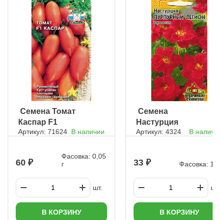
ㅤ Семена Томат
ㅤ Семена
Каспар F1
Настурция
Артикул: 71624
В наличии
Артикул: 4324
В наличи
Пурпурный
Легион
Фасовка: 0,05
60
33
г
Фасовка: 1 г
шт.
шт.
В КОРЗИНУ
В КОРЗИНУ