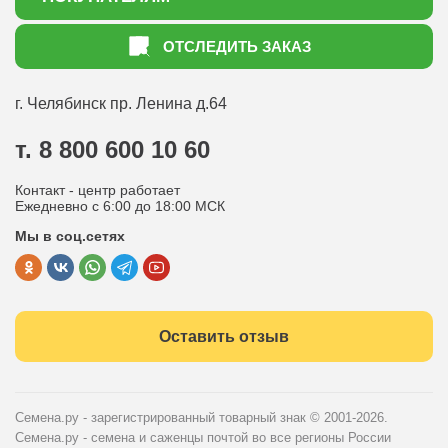
Акции
Как оформить заказ
ОТСЛЕДИТЬ ЗАКАЗ
Доставка
Статьи садоводу
Оплата
Оптовым покупателям
г. Челябинск
пр. Ленина д.64
Контакты
Вопрос-ответ
т. 8 800 600 10 60
Отдел по работе с клиентами
Контакт - центр работает
Политика конфиденциальности
Ежедневно с 6:00 до 18:00 МСК
Мы в соц.сетях
Публичная оферта
Оставить отзыв
Семена.ру - зарегистрированный товарный знак
© 2001-2026.
Семена.ру - семена и саженцы почтой во все регионы России