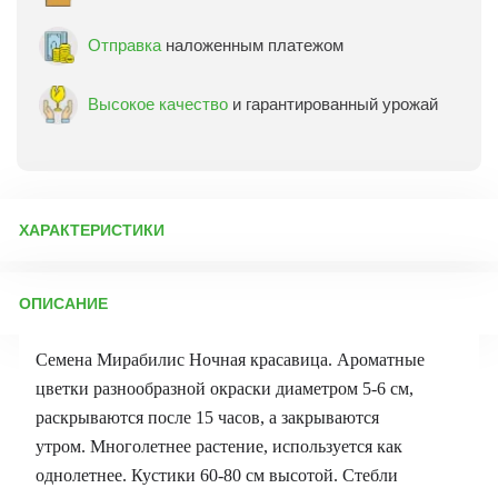
Отправка
наложенным платежом
Высокое качество
и гарантированный урожай
ХАРАКТЕРИСТИКИ
Артикул:
70616
ОПИСАНИЕ
Бренд товара:
Поиск
Фасовка:
2,5 г
Семена Мирабилис Ночная красавица. Ароматные
Срок отправки:
ежедневно
цветки разнообразной окраски диаметром 5-6 см,
раскрываются после 15 часов, а закрываются
утром. Многолетнее растение, используется как
однолетнее. Кустики 60-80 см высотой. Стебли