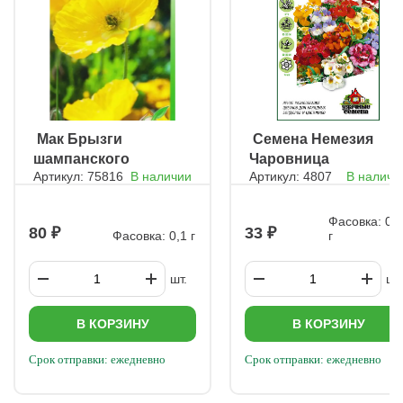
ㅤ Мак Брызги
ㅤ Семена Немезия
шампанского
Чаровница
Артикул: 75816
В наличии
Артикул: 4807
В наличи
желтые
Фасовка: 0,
80
33
Фасовка: 0,1 г
г
шт.
шт.
В КОРЗИНУ
В КОРЗИНУ
Срок отправки: ежедневно
Срок отправки: ежедневно