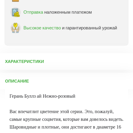
Отправка
наложенным платежом
Высокое качество
и гарантированный урожай
ХАРАКТЕРИСТИКИ
Артикул:
3877
ОПИСАНИЕ
Бренд товара:
Сады России
Фасовка:
4 шт
Герань Буллз ай Нежно-розовый
Срок отправки:
ежедневно
Вас впечатлит цветение этой серии. Это, пожалуй,
самые крупные соцветия, которые вам довелось видеть.
Шаровидные и плотные, они достигают в диаметре 16