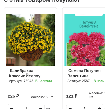
наслаждаться яркой и красивой геранью у себя дома.
ㅤ Калибрахоа
ㅤ Семена Петуния
Классик Йеллоу
Валентина
Артикул: 75043
В наличии
Артикул: 2587
В наличи
Фасовка: 10
226
121
Фасовка: 5 шт
шт
шт.
шт.