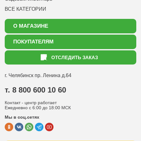
ВСЕ КАТЕГОРИИ
О МАГАЗИНЕ
О нас
ПОКУПАТЕЛЯМ
Акции
Как оформить заказ
ОТСЛЕДИТЬ ЗАКАЗ
Доставка
Статьи садоводу
Оплата
Оптовым покупателям
г. Челябинск
пр. Ленина д.64
Контакты
Вопрос-ответ
т. 8 800 600 10 60
Отдел по работе с клиентами
Контакт - центр работает
Политика конфиденциальности
Ежедневно с 6:00 до 18:00 МСК
Мы в соц.сетях
Публичная оферта