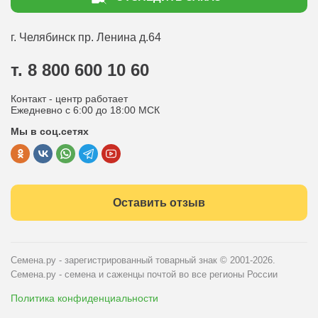
Доставка
Статьи садоводу
Оплата
Оптовым покупателям
г. Челябинск
пр. Ленина д.64
Контакты
Вопрос-ответ
т. 8 800 600 10 60
Отдел по работе с клиентами
Контакт - центр работает
Политика конфиденциальности
Ежедневно с 6:00 до 18:00 МСК
Мы в соц.сетях
Публичная оферта
Оставить отзыв
Семена.ру - зарегистрированный товарный знак
© 2001-2026.
Семена.ру - семена и саженцы почтой во все регионы России
Политика конфиденциальности