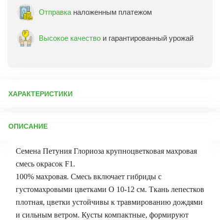
Отправка
наложенным платежом
Высокое качество
и гарантированный урожай
ХАРАКТЕРИСТИКИ
Артикул:
71379
ОПИСАНИЕ
Бренд товара:
Аэлита
Фасовка:
10 шт
Семена Петуния Глориоза крупноцветковая махровая
Срок отправки:
ежедневно
смесь окрасок F1.
100% махровая. Смесь включает гибриды с
густомахровыми цветками O 10-12 см. Ткань лепестков
плотная, цветки устойчивы к травмированию дождями
и сильным ветром. Кусты компактные, формируют