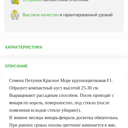
Высокое качество
и гарантированный урожай
ХАРАКТЕРИСТИКИ
Артикул:
4473
ОПИСАНИЕ
Бренд товара:
Гавриш
Фасовка:
10 шт
Семена Петуния Красное Море крупноцветковая F1.
Срок отправки:
ежедневно
Образует компактный куст высотой 25-30 см.
Выращивают рассадным способом. Посев проводят с
января по апрель, поверхностно, под стекло (после
появления всходов стекло убирают).
В зимние месяцы январь-февраль досветка обязательна.
При ранних сроках посева цветение начинается в мае,