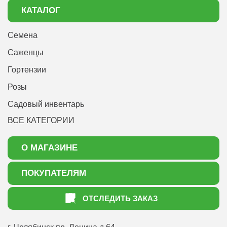
КАТАЛОГ
Семена
Саженцы
Гортензии
Розы
Садовый инвентарь
ВСЕ КАТЕГОРИИ
О МАГАЗИНЕ
О нас
ПОКУПАТЕЛЯМ
Акции
Как оформить заказ
ОТСЛЕДИТЬ ЗАКАЗ
Доставка
Статьи садоводу
Оплата
Оптовым покупателям