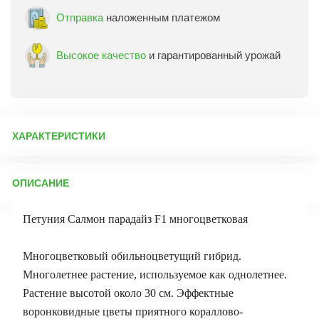
Отправка
наложенным платежом
Высокое качество
и гарантированный урожай
ХАРАКТЕРИСТИКИ
Артикул:
72927
ОПИСАНИЕ
Бренд товара:
Уральский дачник
Фасовка:
0,05 гр
Петуния Салмон парадайз F1 многоцветковая
Срок отправки:
ежедневно
Многоцветковый обильноцветущий гибрид.
Многолетнее растение, используемое как однолетнее.
Растение высотой около 30 см. Эффектные
воронковидные цветы приятного кораллово-