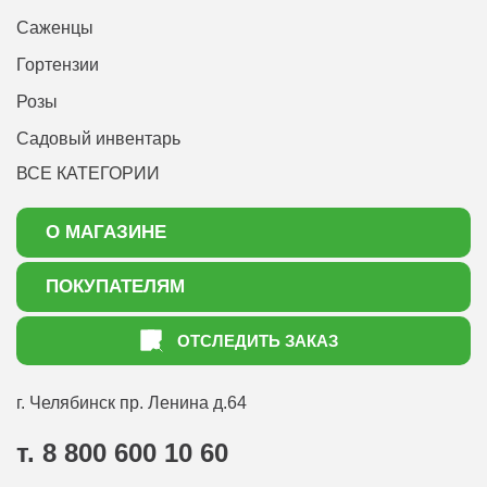
Саженцы
Гортензии
Розы
Садовый инвентарь
ВСЕ КАТЕГОРИИ
О МАГАЗИНЕ
О нас
ПОКУПАТЕЛЯМ
Акции
Как оформить заказ
ОТСЛЕДИТЬ ЗАКАЗ
Доставка
Статьи садоводу
Оплата
Оптовым покупателям
г. Челябинск
пр. Ленина д.64
Контакты
Вопрос-ответ
т. 8 800 600 10 60
Отдел по работе с клиентами