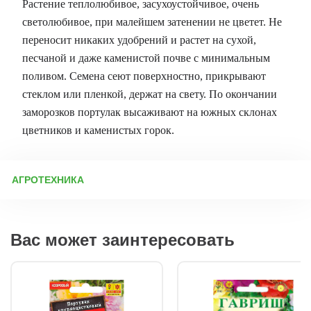
Растение теплолюбивое, засухоустойчивое, очень
светолюбивое, при малейшем затенении не цветет. Не
переносит никаких удобрений и растет на сухой,
песчаной и даже каменистой почве с минимальным
поливом. Семена сеют поверхностно, прикрывают
стеклом или пленкой, держат на свету. По окончании
заморозков портулак высаживают на южных склонах
цветников и каменистых горок.
АГРОТЕХНИКА
Выращивание портулака из семян: сроки, посадка и уход
Сроки посева семян на рассаду Оптимальный период для
посева — с 15 марта по 10 апреля. Однако многие садоводы
Вас может заинтересовать
предпочитают сажать портулак в апреле, когда световой день
становится длиннее. При слишком раннем посеве рассада
может вытягиваться, так как этому растению необходимо
обилие солнечного света. Подготовка грунта Почвенная смесь
должна быть лёгкой и малоплодородной: 50% огородной
земли, 50% песка (можно заменить вермикулитом). Грунт
перед использованием увлажняют и пропаривают для