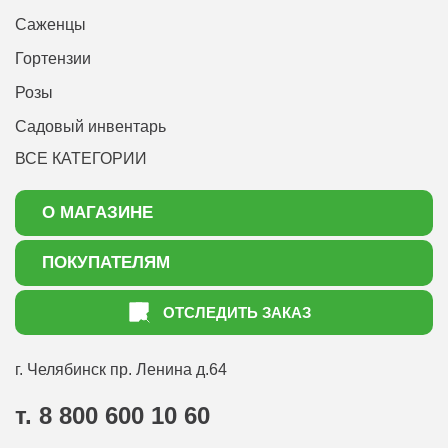
Саженцы
Гортензии
Розы
Садовый инвентарь
ВСЕ КАТЕГОРИИ
О МАГАЗИНЕ
О нас
ПОКУПАТЕЛЯМ
Акции
Как оформить заказ
ОТСЛЕДИТЬ ЗАКАЗ
Доставка
Статьи садоводу
Оплата
Оптовым покупателям
г. Челябинск
пр. Ленина д.64
Контакты
Вопрос-ответ
т. 8 800 600 10 60
Отдел по работе с клиентами