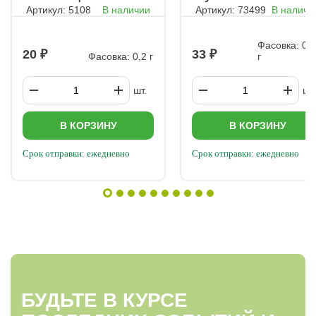
Артикул: 5108
В наличии
Артикул: 73499
В наличи
Мираж
Фасовка: 0,
20
33
Фасовка: 0,2 г
г
шт.
шт.
В КОРЗИНУ
В КОРЗИНУ
Срок отправки: ежедневно
Срок отправки: ежедневно
БУДЬТЕ В КУРСЕ