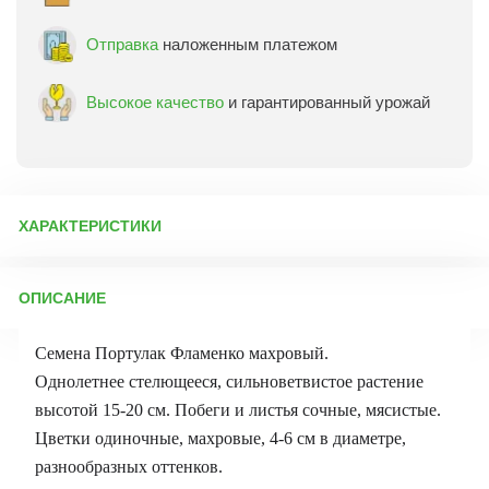
Отправка
наложенным платежом
Высокое качество
и гарантированный урожай
ХАРАКТЕРИСТИКИ
Артикул:
4597
ОПИСАНИЕ
Бренд товара:
Гавриш
Фасовка:
0,01 г
Семена Портулак Фламенко махровый.
Срок отправки:
ежедневно
Однолетнее стелющееся, сильноветвистое растение
высотой 15-20 см. Побеги и листья сочные, мясистые.
Цветки одиночные, махровые, 4-6 см в диаметре,
разнообразных оттенков.