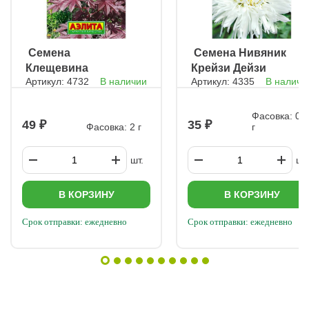
ㅤ Семена
ㅤ Семена Нивяник
Клещевина
Крейзи Дейзи
Артикул: 4732
В наличии
Артикул: 4335
В наличи
Горячее сердце
Фасовка: 0,
49
35
Фасовка: 2 г
г
шт.
шт.
В КОРЗИНУ
В КОРЗИНУ
Срок отправки: ежедневно
Срок отправки: ежедневно