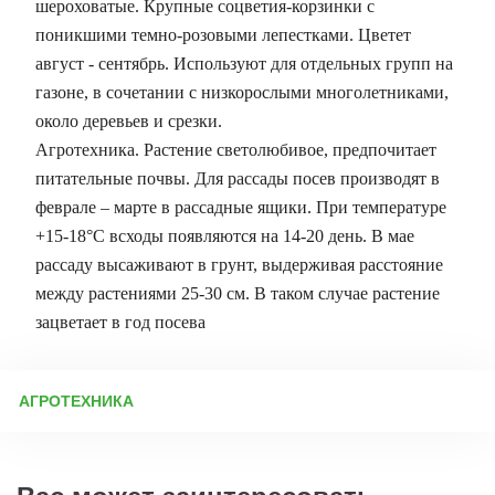
шероховатые. Крупные соцветия-корзинки с
поникшими темно-розовыми лепестками. Цветет
август - сентябрь. Используют для отдельных групп на
газоне, в сочетании с низкорослыми многолетниками,
около деревьев и срезки.
Агротехника. Растение светолюбивое, предпочитает
питательные почвы. Для рассады посев производят в
феврале – марте в рассадные ящики. При температуре
+15-18°C всходы появляются на 14-20 день. В мае
рассаду высаживают в грунт, выдерживая расстояние
между растениями 25-30 см. В таком случае растение
зацветает в год посева
АГРОТЕХНИКА
Рудбекия: неприхотливая красота в вашем саду Рудбекия —
удивительно неприхотливое растение, которое прекрасно
чувствует себя даже на глинистых почвах. Она отлично
подходит для палисадников, постепенно вытесняя