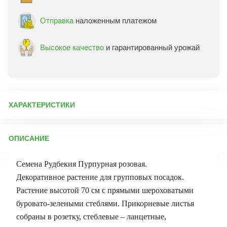
Отправка
наложенным платежом
Высокое качество
и гарантированный урожай
ХАРАКТЕРИСТИКИ
Артикул:
4843
ОПИСАНИЕ
Бренд товара:
Поиск
Фасовка:
0,07 г
Семена Рудбекия Пурпурная розовая.
Срок отправки:
ежедневно
Декоративное растение для групповых посадок.
Растение высотой 70 см с прямыми шероховатыми
буровато-зелеными стеблями. Прикорневые листья
собраны в розетку, стеблевые – ланцетные,