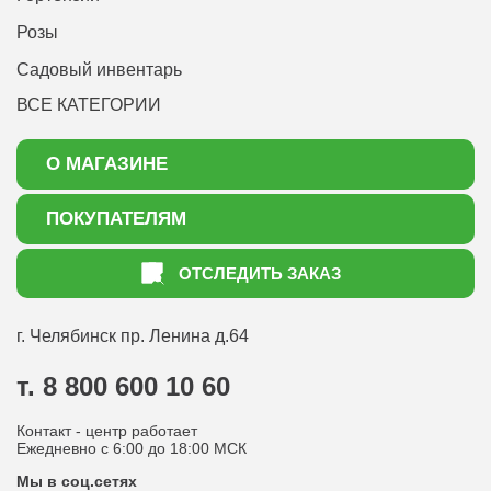
Розы
Садовый инвентарь
ВСЕ КАТЕГОРИИ
О МАГАЗИНЕ
О нас
ПОКУПАТЕЛЯМ
Акции
Как оформить заказ
ОТСЛЕДИТЬ ЗАКАЗ
Доставка
Статьи садоводу
Оплата
Оптовым покупателям
г. Челябинск
пр. Ленина д.64
Контакты
Вопрос-ответ
т. 8 800 600 10 60
Отдел по работе с клиентами
Контакт - центр работает
Политика конфиденциальности
Ежедневно с 6:00 до 18:00 МСК
Мы в соц.сетях
Публичная оферта