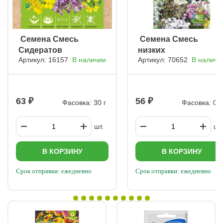
ㅤ Семена Смесь
ㅤ Семена Смесь
Сидератов
низких
Артикул: 16157
В наличии
Артикул: 70652
В наличи
многолетников
Цветочный
коктейль (ЦВ) ("М)
0,3гр.
63
56
Фасовка: 30 г
Фасовка: 0,3
шт.
шт.
В КОРЗИНУ
В КОРЗИНУ
Срок отправки: ежедневно
Срок отправки: ежедневно