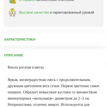
Высокое качество
и гарантированный урожай
ХАРАКТЕРИСТИКИ
Артикул:
72829
ОПИСАНИЕ
Бренд товара:
Почтовая марка
Фасовка:
0,1 г
Виола рогатая (смесь)
Срок отправки:
ежедневно
Яркая, жизнерадостная смесь с продолжительным,
дружным цветением весь сезон. Первое цветение самое
пышное. Образует невысокие кустики со множеством
миниатюрных «мотыльков» диаметром до 2–3 см.
Неприхотлива, отлично зимует. Используется для