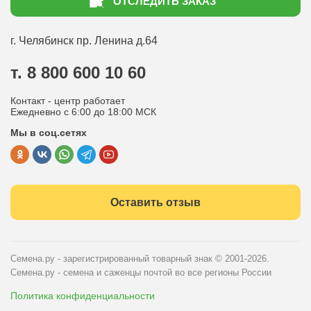
ОТСЛЕДИТЬ ЗАКАЗ
Доставка
Статьи садоводу
Оплата
Оптовым покупателям
г. Челябинск
пр. Ленина д.64
Контакты
Вопрос-ответ
т. 8 800 600 10 60
Отдел по работе с клиентами
Контакт - центр работает
Политика конфиденциальности
Ежедневно с 6:00 до 18:00 МСК
Мы в соц.сетях
Публичная оферта
Оставить отзыв
Семена.ру - зарегистрированный товарный знак
© 2001-2026.
Семена.ру - семена и саженцы почтой во все регионы России
Политика конфиденциальности