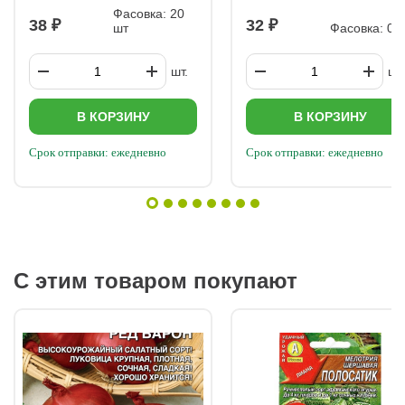
болезнями и вредителями Основные проблемы: Фитофтороз –
Фасовка: 20
38
32
коричневые пятна на листьях. Меры: обработка фунгицидами,
шт
Фасовка: 0,2
улучшение вентиляции. Паутинный клещ – паутина и жёлтые
пятна. Меры: опрыскивание акарицидами, повышение
влажности. Тля – скрученные листья, липкий налёт. Меры:
шт.
шт.
инсектициды, привлечение божьих коровок. Профилактика:
Соблюдение севооборота. Удаление растительных остатков.
Использование здоровой рассады.
В КОРЗИНУ
В КОРЗИНУ
Срок отправки: ежедневно
Срок отправки: ежедневно
С этим товаром покупают