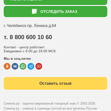
Акции
Как оформить заказ
ОТСЛЕДИТЬ ЗАКАЗ
Доставка
Статьи садоводу
Оплата
Оптовым покупателям
г. Челябинск
пр. Ленина д.64
Контакты
Вопрос-ответ
т. 8 800 600 10 60
Отдел по работе с клиентами
Контакт - центр работает
Политика конфиденциальности
Ежедневно с 6:00 до 18:00 МСК
Мы в соц.сетях
Публичная оферта
Оставить отзыв
Семена.ру - зарегистрированный товарный знак
© 2001-2026.
Семена.ру - семена и саженцы почтой во все регионы России