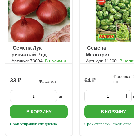
ㅤ Семена Лук
ㅤ Семена
репчатый Ред
Мелотрия
Артикул: 73694
В наличии
Артикул: 11200
В наличи
Барон
Полосатик
(Мышиная дыня)
Фасовка: 10
33
64
Фасовка:
шт
шт.
шт.
В КОРЗИНУ
В КОРЗИНУ
Срок отправки: ежедневно
Срок отправки: ежедневно