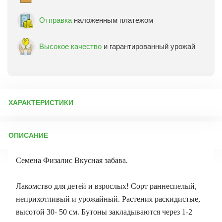
Отправка
наложенным платежом
Высокое качество
и гарантированный урожай
ХАРАКТЕРИСТИКИ
Артикул:
11078
ОПИСАНИЕ
Бренд товара:
Аэлита
Фасовка:
0,2 г
Семена Физалис Вкусная забава.
Срок отправки:
ежедневно
Лакомство для детей и взрослых! Сорт раннеспелый,
неприхотливый и урожайный. Растения раскидистые,
высотой 30- 50 см. Бутоны закладываются через 1-2